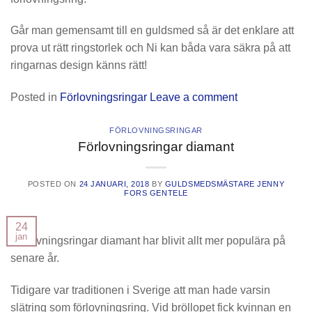
Går man gemensamt till en guldsmed så är det enklare att
prova ut rätt ringstorlek och Ni kan båda vara säkra på att
ringarnas design känns rätt!
Posted in
Förlovningsringar
Leave a comment
FÖRLOVNINGSRINGAR
Förlovningsringar diamant
POSTED ON
24 JANUARI, 2018
BY
GULDSMEDSMÄSTARE JENNY
FORS GENTELE
24
jan
Förlovningsringar diamant har blivit allt mer populära på
senare år.
Tidigare var traditionen i Sverige att man hade varsin
slätring som förlovningsring. Vid bröllopet fick kvinnan en