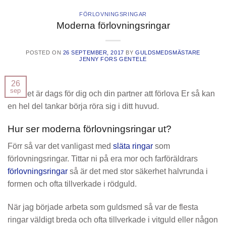
FÖRLOVNINGSRINGAR
Moderna förlovningsringar
POSTED ON
26 SEPTEMBER, 2017
BY
GULDSMEDSMÄSTARE
JENNY FORS GENTELE
26
sep
När det är dags för dig och din partner att förlova Er så kan
en hel del tankar börja röra sig i ditt huvud.
Hur ser moderna förlovningsringar ut?
Förr så var det vanligast med
släta ringar
som
förlovningsringar. Tittar ni på era mor och farföräldrars
förlovningsringar
så är det med stor säkerhet halvrunda i
formen och ofta tillverkade i rödguld.
När jag började arbeta som guldsmed så var de flesta
ringar väldigt breda och ofta tillverkade i vitguld eller någon