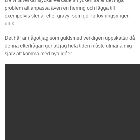
Då vi tillverkar stycktillverkade smycken så är det inga
problem att anpassa även en herring och lägga till
exempelvis stenar eller gravyr som gör förlovningsringen
unik.
Det här är något jag som guldsmed verkligen uppskattar då
denna efterfrågan gör att jag hela tiden måste utmana mig
själv att komma med nya idéer.