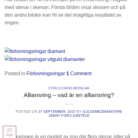
med stenar i skenan. Första bilden visar skissen och på
den andra bilden kan Ni se det slutgiltiga resultatet av
ringen.
Posted in
Förlovningsringar
1
Comment
FÖRLOVNINGSRINGAR
Alliansring – vad är en alliansring?
POSTED ON
27 SEPTEMBER, 2017
BY
GULDSMEDSMÄSTARE
JENNY FORS GENTELE
27
sep
Alliansringen är en modell av ring där flera stenar sitter på