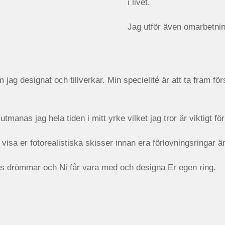
i livet.
Jag utför även omarbetni
ag designat och tillverkar. Min specielité är att ta fram för
nas jag hela tiden i mitt yrke vilket jag tror är viktigt för at
visa er fotorealistiska skisser innan era förlovningsringar är
es drömmar och Ni får vara med och designa Er egen ring.