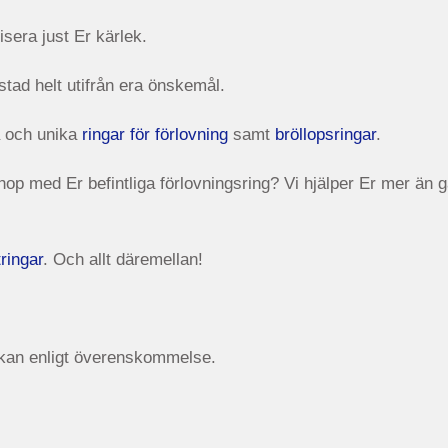
isera just Er kärlek.
stad helt utifrån era önskemål.
va och unika
ringar för förlovning
samt
bröllopsringar
.
hop med Er befintliga förlovningsring? Vi hjälper Er mer än g
ringar
. Och allt däremellan!
eckan enligt överenskommelse.