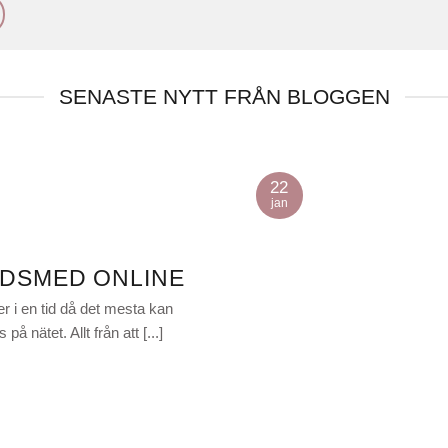
SENASTE NYTT FRÅN BLOGGEN
22
jan
DSMED ONLINE
er i en tid då det mesta kan
 på nätet. Allt från att [...]