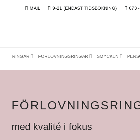
Skip
MAIL
9-21 (ENDAST TIDSBOKNING)
073 
to
content
RINGAR
FÖRLOVNINGSRINGAR
SMYCKEN
PERS
FÖRLOVNINGSRIN
med kvalité i fokus