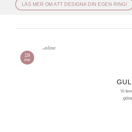
LÄS MER OM ATT DESIGNA DIN EGEN RING!
19
mar
GUL
Vi lev
göras