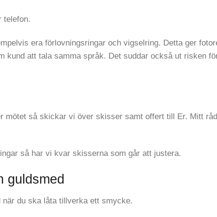
 telefon.
pelvis era förlovningsringar och vigselring. Detta ger fotor
om kund att tala samma språk. Det suddar också ut risken fö
ötet så skickar vi över skisser samt offert till Er. Mitt råd 
ringar så har vi kvar skisserna som går att justera.
en guldsmed
 när du ska låta tillverka ett smycke.