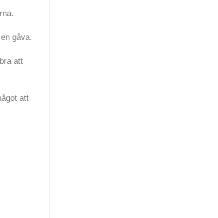
rna.
t en gåva.
bra att
ågot att