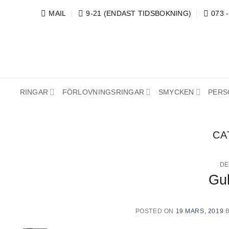
Skip
MAIL
9-21 (ENDAST TIDSBOKNING)
073 
to
content
RINGAR
FÖRLOVNINGSRINGAR
SMYCKEN
PERS
CA
DE
Gu
POSTED ON
19 MARS, 2019