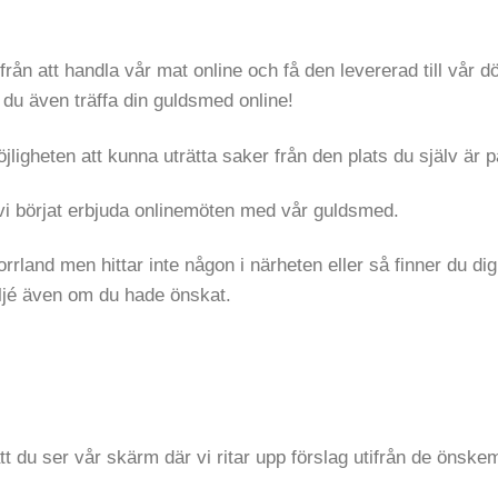
från att handla vår mat online och få den levererad till vår dörr
du även träffa din guldsmed online!
igheten att kunna uträtta saker från den plats du själv är p
tt vi börjat erbjuda onlinemöten med vår guldsmed.
rrland men hittar inte någon i närheten eller så finner du di
ateljé även om du hade önskat.
 du ser vår skärm där vi ritar upp förslag utifrån de önske