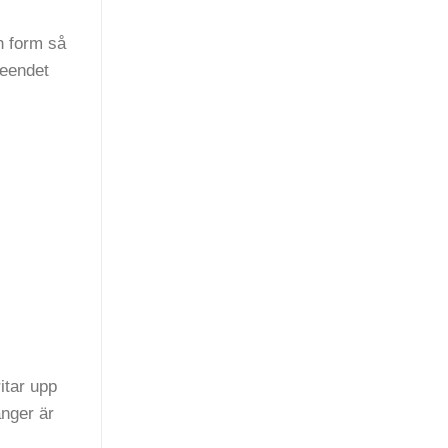
h form så
seendet
itar upp
ånger är