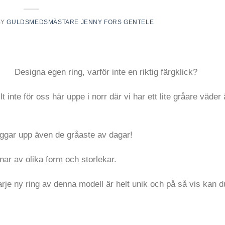
BY
GULDSMEDSMÄSTARE JENNY FORS GENTELE
Designa egen ring, varför inte en riktig färgklick?
lt inte för oss här uppe i norr där vi har ett lite gråare väder
iggar upp även de gråaste av dagar!
ar av olika form och storlekar.
varje ny ring av denna modell är helt unik och på så vis kan d