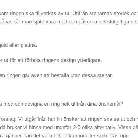
 som ringen ska tillverkas av ut. Utifrån stenarnas storlek oc
å vis får man själv vara med och påverka det slutgiltiga ut
ld eller platina.
ut för att förhöja ringens design ytterligare.
men ringen går även att beställa utan dessa stenar.
ara med och designa en ring helt utifrån dina önskemål?
rslag. Vi utgår från hur Ni önskar att ringen ska se ut och r
då brukar vi hinna med ungefär 2-5 olika alternativ. Vissa g
 gånger kan det vara helt olika modeller som ritas upp.