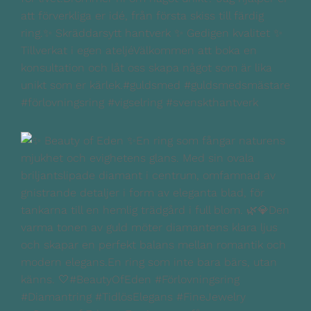
att förverkliga er idé, från första skiss till färdig
ring.✨ Skräddarsytt hantverk ✨ Gedigen kvalitet ✨
Tillverkat i egen ateljéVälkommen att boka en
konsultation och låt oss skapa något som är lika
unikt som er kärlek.#guldsmed #guldsmedsmästare
#förlovningsring #vigselring #svenskthantverk