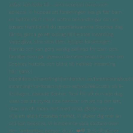
asfyxi kan leda till – som cerebral pares och
epilepsi. Vi hoppas att forskningen ska ge fler barn
en bättre start i livet, bättre behandlingar och en
ljusare framtid.Vill du uppmärksamma Sophies dag
får du gärna ge ett bidrag till hennes insamling.
Varje gåva, stor som liten, hjälper forskningen
framåt och kan göra verklig skillnad för barn och
familjer som går igenom liknande resor.Läs mer om
Sophies historia och bidra till hennes insamling
här: (länk i
bion)https://insamling.hjarnfonden.se/fundraisers/soph
insamling-for-forskning-om-asfyxi5768Grattis på 9-
årsdagen, älskade Sophie. Tack för att du varje dag
visar oss att styrka inte handlar om att ha det lätt,
utan om att möta livet med mod, glädje och en
vilja att alltid fortsätta framåt. Vi älskar dig mer än
ord kan beskriva. Vi kunde inte vara stoltare över
den fantastiska person du är. ❤️💚 Tack till alla er