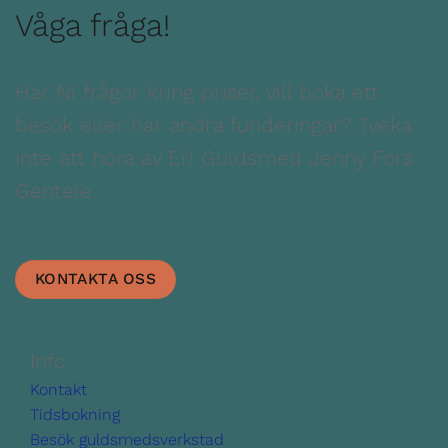
Våga fråga!
Har Ni frågor kring priser, vill boka ett
besök eller har andra funderingar? Tveka
inte att höra av Er! Guldsmed Jenny Fors
Gentele
KONTAKTA OSS
Info
Kontakt
Tidsbokning
Besök guldsmedsverkstad