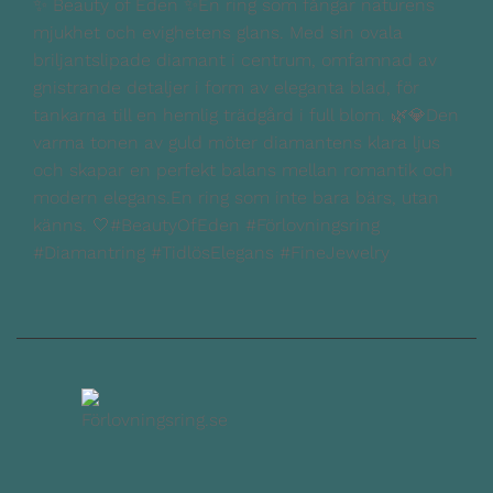
✨ Beauty of Eden ✨En ring som fångar naturens
mjukhet och evighetens glans. Med sin ovala
briljantslipade diamant i centrum, omfamnad av
gnistrande detaljer i form av eleganta blad, för
tankarna till en hemlig trädgård i full blom. 🌿💎Den
varma tonen av guld möter diamantens klara ljus
och skapar en perfekt balans mellan romantik och
modern elegans.En ring som inte bara bärs, utan
känns. 🤍#BeautyOfEden #Förlovningsring
#Diamantring #TidlösElegans #FineJewelry