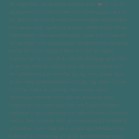
🎉 Idag fyller vår älskade Sophie 9 år! ❤️För nio år
sedan kom hon till världen och förändrade våra liv
för alltid.I samband med förlossningen drabbades
hon av en svår syrebrist (asfyxi), vilket ledde till en
hjärnskada. Hennes tuffa start i livet har inneburit
utmaningar och resulterade i diagnoserna cerebral
pares (CP) och epilepsi.Men om det är något
Sophie har lärt oss så är det att aldrig ge upp. Hon
är en tjej med en otrolig vilja, ett stort hjärta och
en nyfikenhet som smittar av sig. Hon älskar djur,
är en riktig problemlösare och ger sig sällan förrän
hon har hittat en lösning. Hon möter varje
utmaning med ett mod och en envishet som
inspirerar oss varje dag.Efter att Sophie föddes
startade vi en insamling hos Hjärnfonden i hennes
namn. Den började som en insamling till forskning
om asfyxi, men idag vill vi också uppmärksamma
behovet av forskning kring de konsekvenser som