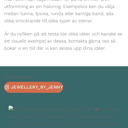
utformning av sin haloring. Exempelvis kan du välja
mellan tunna, tjocka, runda eller kantiga band, alla
olika smickrande till olika typer av stenar.
Är du nyfiken på att testa lite olika idéer och kanske se
ett visuellt exempel av dessa, kontakta gärna oss så
bokar vi en tid där vi kan skissa upp dina idéer.
Instagram
JEWELLERY_BY_JENNY