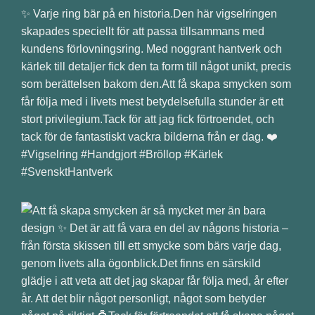
✨ Varje ring bär på en historia.Den här vigselringen
skapades speciellt för att passa tillsammans med
kundens förlovningsring. Med noggrant hantverk och
kärlek till detaljer fick den ta form till något unikt, precis
som berättelsen bakom den.Att få skapa smycken som
får följa med i livets mest betydelsefulla stunder är ett
stort privilegium.Tack för att jag fick förtroendet, och
tack för de fantastiskt vackra bilderna från er dag. ❤️
#Vigselring #Handgjort #Bröllop #Kärlek
#SvensktHantverk