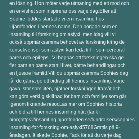
en lösning. Hon möter varje utmaning med ett mod och
en envishet som inspirerar oss varje dag.Efter att
Sophie föddes startade vi en insamling hos
Hjärnfonden i hennes namn. Den började som en
insamling till forskning om asfyxi, men idag vill vi
också uppmärksamma behovet av forskning kring de
konsekvenser som asfyxi kan leda till – som cerebral
pares och epilepsi. Vi hoppas att forskningen ska ge
fler barn en bättre start i livet, bättre behandlingar och
en ljusare framtid.Vill du uppmärksamma Sophies dag
får du gärna ge ett bidrag till hennes insamling. Varje
gåva, stor som liten, hjälper forskningen framåt och
kan göra verklig skillnad för barn och familjer som går
igenom liknande resor.Läs mer om Sophies historia
och bidra till hennes insamling här: (länk i
bion)https://insamling.hjarnfonden.se/fundraisers/sophies-
insamling-for-forskning-om-asfyxi5768Grattis på 9-
årsdagen, älskade Sophie. Tack för att du varje dag