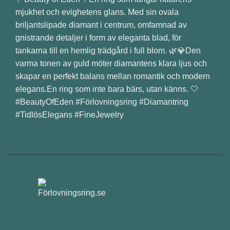
mjukhet och evighetens glans. Med sin ovala
briljantslipade diamant i centrum, omfamnad av
gnistrande detaljer i form av eleganta blad, för
tankarna till en hemlig trädgård i full blom. 🌿💎Den
varma tonen av guld möter diamantens klara ljus och
skapar en perfekt balans mellan romantik och modern
elegans.En ring som inte bara bärs, utan känns. 🤍
#BeautyOfEden #Förlovningsring #Diamantring
#TidlösElegans #FineJewelry