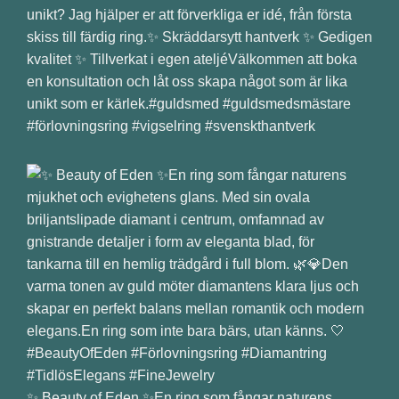
unikt? Jag hjälper er att förverkliga er idé, från första
skiss till färdig ring.✨ Skräddarsytt hantverk ✨ Gedigen
kvalitet ✨ Tillverkat i egen ateljéVälkommen att boka
en konsultation och låt oss skapa något som är lika
unikt som er kärlek.#guldsmed #guldsmedsmästare
#förlovningsring #vigselring #svenskthantverk
✨ Beauty of Eden ✨En ring som fångar naturens