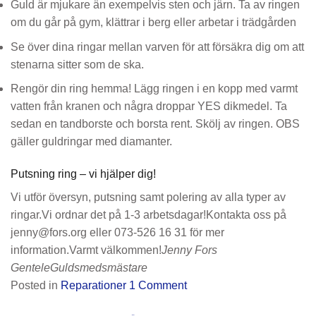
Guld är mjukare än exempelvis sten och järn. Ta av ringen
om du går på gym, klättrar i berg eller arbetar i trädgården
Se över dina ringar mellan varven för att försäkra dig om att
stenarna sitter som de ska.
Rengör din ring hemma! Lägg ringen i en kopp med varmt
vatten från kranen och några droppar YES dikmedel. Ta
sedan en tandborste och borsta rent. Skölj av ringen. OBS
gäller guldringar med diamanter.
Putsning ring – vi hjälper dig!
Vi utför översyn, putsning samt polering av alla typer av
ringar.Vi ordnar det på 1-3 arbetsdagar!Kontakta oss på
jenny@fors.org eller 073-526 16 31 för mer
information.Varmt välkommen!
Jenny Fors
GenteleGuldsmedsmästare
Posted in
Reparationer
1
Comment