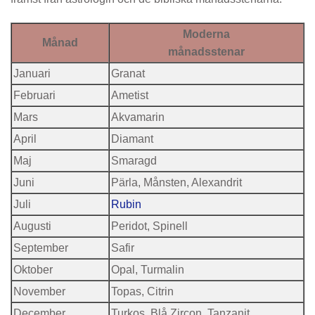
Moderna
Månad
månadsstenar
Januari
Granat
Februari
Ametist
Mars
Akvamarin
April
Diamant
Maj
Smaragd
Juni
Pärla, Månsten, Alexandrit
Juli
Rubin
Augusti
Peridot, Spinell
September
Safir
Oktober
Opal, Turmalin
November
Topas, Citrin
December
Turkos, Blå Zircon, Tanzanit