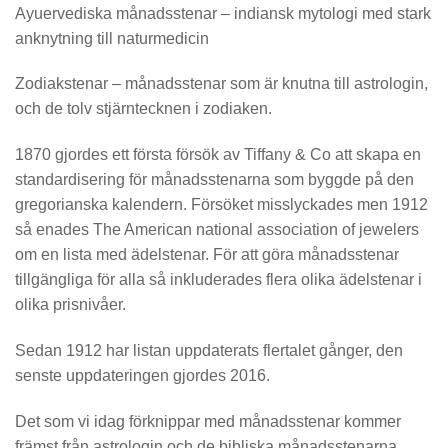
Ayuervediska månadsstenar
– indiansk mytologi med stark
anknytning till naturmedicin
Zodiakstenar
– månadsstenar som är knutna till astrologin,
och de tolv stjärntecknen i zodiaken.
1870 gjordes ett första försök av Tiffany & Co att skapa en
standardisering för månadsstenarna som byggde på den
gregorianska kalendern. Försöket misslyckades men 1912
så enades The American national association of jewelers
om en lista med ädelstenar. För att göra månadsstenar
tillgängliga för alla så inkluderades flera olika ädelstenar i
olika prisnivåer.
Sedan 1912 har listan uppdaterats flertalet gånger, den
senste uppdateringen gjordes 2016.
Det som vi idag förknippar med månadsstenar kommer
främst från astrologin och de bibliska månadsstenarna.