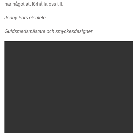
har något att förhålla oss till.
Jenny Fors Gentele
Guldsmedsmästare och smyckesdesigner