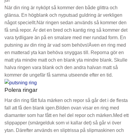
jun
När din ring är nyköpt så kommer den både glittra och
glänsa. En högblank och nyputsad guldring är verkligen
något speciellt.När ringen sedan används så kommer den
få små repor. Är det en bred och kantig ring så kommer det
vara tydligare än på en smalare med mer rundad form. En
putsning av din ring är vad som behövs!Även en ring med
en matterad yta kan behöva snyggas till. Reporna gör en
matt yta mindre matt och en blank yta mindre blank. Skulle
halva ringen vara blank och den andra halvan matt så
kommer de ungefär få samma utseende efter en tid.
Polera ringar
Har din ring fått fula märken och repor så går det i de flesta
fall att få den blank igen.Bilden ovan visar en ring med
diamanter som har fått en hel del repor och märken.Med ett
slippapper (smärgelduk som vi kallar det) så går vi över
ytan. Därefter används en sliptrissa på slipmaskinen och