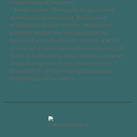
✨ Beauty of Eden ✨En ring som fångar naturens
mjukhet och evighetens glans. Med sin ovala
briljantslipade diamant i centrum, omfamnad av
gnistrande detaljer i form av eleganta blad, för
tankarna till en hemlig trädgård i full blom. 🌿💎Den
varma tonen av guld möter diamantens klara ljus och
skapar en perfekt balans mellan romantik och modern
elegans.En ring som inte bara bärs, utan känns. 🤍
#BeautyOfEden #Förlovningsring #Diamantring
#TidlösElegans #FineJewelry