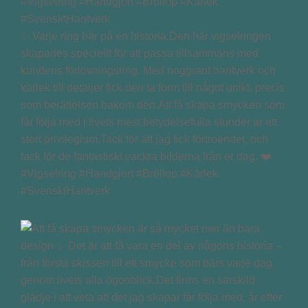
✨ Varje ring bär på en historia.Den här vigselringen
skapades speciellt för att passa tillsammans med
kundens förlovningsring. Med noggrant hantverk och
kärlek till detaljer fick den ta form till något unikt, precis
som berättelsen bakom den.Att få skapa smycken som
får följa med i livets mest betydelsefulla stunder är ett
stort privilegium.Tack för att jag fick förtroendet, och
tack för de fantastiskt vackra bilderna från er dag. ❤️
#Vigselring #Handgjort #Bröllop #Kärlek
#SvensktHantverk