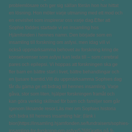
problemlösare och ger sig sällan förrän hon har hittat
en lösning. Hon möter varje utmaning med ett mod och
en envishet som inspirerar oss varje dag.Efter att
Sophie föddes startade vi en insamling hos
Hjärnfonden i hennes namn. Den började som en
insamling till forskning om asfyxi, men idag vill vi
också uppmärksamma behovet av forskning kring de
konsekvenser som asfyxi kan leda till – som cerebral
pares och epilepsi. Vi hoppas att forskningen ska ge
fler barn en bättre start i livet, bättre behandlingar och
en ljusare framtid.Vill du uppmärksamma Sophies dag
får du gärna ge ett bidrag till hennes insamling. Varje
gåva, stor som liten, hjälper forskningen framåt och
kan göra verklig skillnad för barn och familjer som går
igenom liknande resor.Läs mer om Sophies historia
och bidra till hennes insamling här: (länk i
bion)https://insamling.hjarnfonden.se/fundraisers/sophies-
insamling-for-forskning-om-asfyxi5768Grattis på 9-