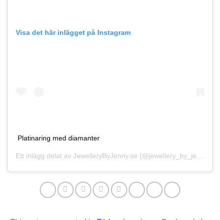
Visa det här inlägget på Instagram
Platinaring med diamanter
Ett inlägg delat av
JewelleryByJenny.se
(@jewellery_by_jenny)
11