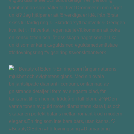
vitguld diamanter och tidlös design i en personlig
kombination som håller för livet.Drömmer ni om något
unikt? Jag hjälper er att förverkliga er idé, från första
skiss till färdig ring.✨ Skräddarsytt hantverk ✨ Gedigen
kvalitet ✨ Tillverkat i egen ateljéVälkommen att boka
en konsultation och låt oss skapa något som är lika
unikt som er kärlek.#guldsmed #guldsmedsmästare
#förlovningsring #vigselring #svenskthantverk