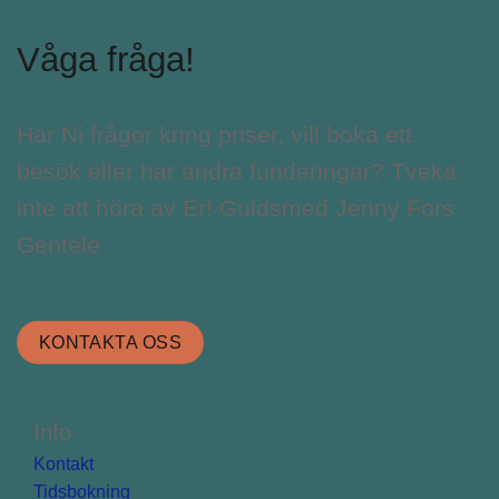
Våga fråga!
Har Ni frågor kring priser, vill boka ett
besök eller har andra funderingar? Tveka
inte att höra av Er! Guldsmed Jenny Fors
Gentele
KONTAKTA OSS
Info
Kontakt
Tidsbokning