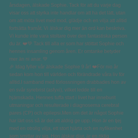
🎉 Idag fyller vår älskade Sophie 9 år! ❤️För nio år
sedan kom hon till världen och förändrade våra liv för
alltid.I samband med förlossningen drabbades hon av
en svår syrebrist (asfyxi), vilket ledde till en
hjärnskada. Hennes tuffa start i livet har inneburit
utmaningar och resulterade i diagnoserna cerebral
pares (CP) och epilepsi.Men om det är något Sophie
har lärt oss så är det att aldrig ge upp. Hon är en tjej
med en otrolig vilja, ett stort hjärta och en nyfikenhet
som smittar av sig. Hon älskar djur, är en riktig