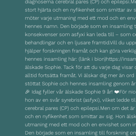
🎉 Idag fyller vår älskade Sophie 9 år! ❤️För n
hon av en svår syrebrist (asfyxi), vilket ledde 
cerebral pares (CP) och epilepsi.Men om det är nå
och en nyfikenhet som smittar av sig. Hon älska
utmaning med ett mod och en envishet som insp
Den började som en insamling till forskning 