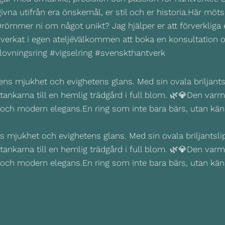
ivna utifrån era önskemål, er stil och er historia.Här möts
ömmer ni om något unikt? Jag hjälper er att förverkliga er i
lverkat i egen ateljéVälkommen att boka en konsultation 
ovningsring #vigselring #svenskthantverk
s mjukhet och evighetens glans. Med sin ovala briljants
r tankarna till en hemlig trädgård i full blom. 🌿💎Den va
 och modern elegans.En ring som inte bara bärs, utan kä