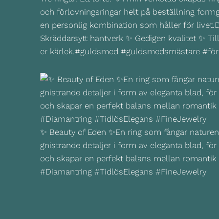
och förlovningsringar helt på beställning formg
en personlig kombination som håller för livet.Dr
Skräddarsytt hantverk ✨ Gedigen kvalitet ✨ Til
er kärlek.#guldsmed #guldsmedsmästare #förl
✨ Beauty of Eden ✨En ring som fångar naturen
gnistrande detaljer i form av eleganta blad, fö
och skapar en perfekt balans mellan romantik
#Diamantring #TidlösElegans #FineJewelry