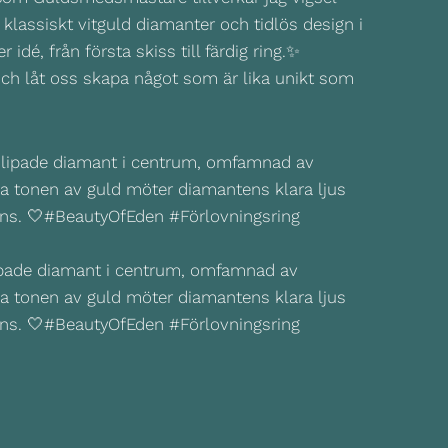
 klassiskt vitguld diamanter och tidlös design i
dé, från första skiss till färdig ring.✨
och låt oss skapa något som är lika unikt som
lipade diamant i centrum, omfamnad av
rma tonen av guld möter diamantens klara ljus
nns. 🤍#BeautyOfEden #Förlovningsring