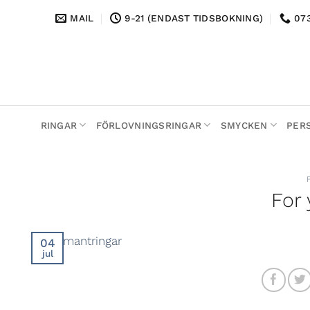
Skip
MAIL
9-21 (ENDAST TIDSBOKNING)
073
to
content
RINGAR
FÖRLOVNINGSRINGAR
SMYCKEN
PER
For 
04
jul