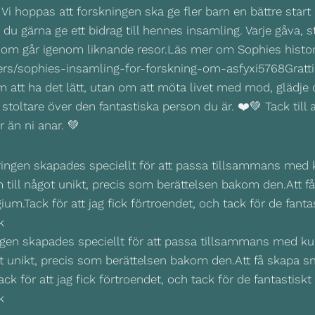
 Vi hoppas att forskningen ska ge fler barn en bättre start 
u gärna ge ett bidrag till hennes insamling. Varje gåva, s
 som går igenom liknande resor.Läs mer om Sophies historia
sers/sophies-insamling-for-forskning-om-asfyxi5768Grattis
 att ha det lätt, utan om att möta livet med mod, glädje och
 stoltare över den fantastiska person du är. ❤️💚 Tack till
än ni anar. 💚
ringen skapades speciellt för att passa tillsammans med 
något unikt, precis som berättelsen bakom den.Att få skapa 
ack för att jag fick förtroendet, och tack för de fantastisk
k