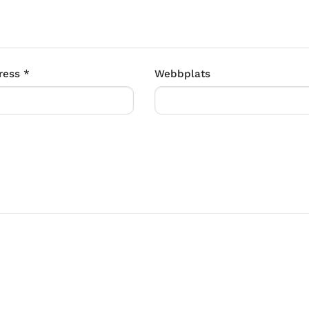
ress
*
Webbplats