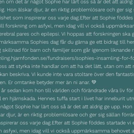
io år sedan kom hon till världen och förändrade våra liv 
till en hjärnskada. Hennes tuffa start i livet har inneburit
got Sophie har lärt oss så är det att aldrig ge upp. Hon är 
r djur, är en riktig problemlösare och ger sig sällan förrä
irerar oss varje dag.Efter att Sophie föddes startade v
om asfyxi, men idag vill vi också uppmärksamma behovet a