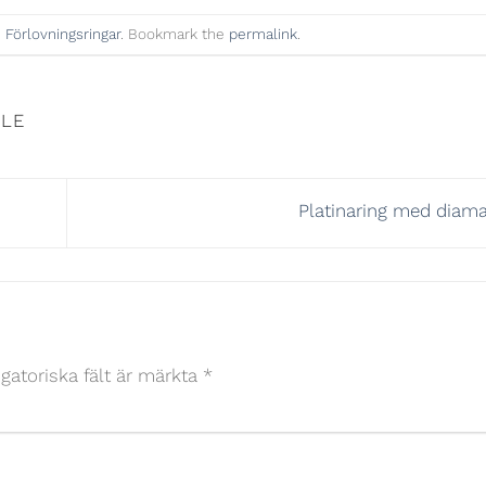
n
Förlovningsringar
. Bookmark the
permalink
.
ELE
Platinaring med diam
igatoriska fält är märkta
*