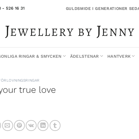
 - 526 16 31
GULDSMIDE I GENERATIONER SED
SONLIGA RINGAR & SMYCKEN
ÄDELSTENAR
HANTVERK
FÖRLOVNINGSRINGAR
your true love