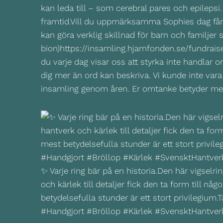
kan leda till – som cerebral pares och epilepsi.
framtid.Vill du uppmärksamma Sophies dag får d
kan göra verklig skillnad för barn och familjer
bion)https://insamling.hjarnfonden.se/fundrai
du varje dag visar oss att styrka inte handlar om
dig mer än ord kan beskriva. Vi kunde inte vara
insamling genom åren. Er omtanke betyder mer 
✨ Varje ring bär på en historia.Den här vigsel
och kärlek till detaljer fick den ta form till 
betydelsefulla stunder är ett stort privilegium.T
#Handgjort #Bröllop #Kärlek #SvensktHantver