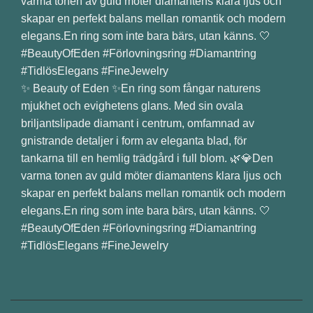
✨ Beauty of Eden ✨En ring som fångar naturens
mjukhet och evighetens glans. Med sin ovala
briljantslipade diamant i centrum, omfamnad av
gnistrande detaljer i form av eleganta blad, för
tankarna till en hemlig trädgård i full blom. 🌿💎Den
varma tonen av guld möter diamantens klara ljus och
skapar en perfekt balans mellan romantik och modern
elegans.En ring som inte bara bärs, utan känns. 🤍
#BeautyOfEden #Förlovningsring #Diamantring
#TidlösElegans #FineJewelry