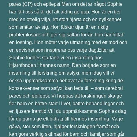
pares (CP) och epilepsi.Men om det är något Sophie
har lärt oss så är det att aldrig ge upp. Hon är en tjej
med en otrolig vilja, ett stort hjärta och en nyfikenhet
som smittar av sig. Hon älskar djur, är en riktig
problemlösare och ger sig sällan förrän hon har hittat
en lösning. Hon möter varje utmaning med ett mod och
en envishet som inspirerar oss varje dag.Efter att
Sophie föddes startade vi en insamling hos
Hjärnfonden i hennes namn. Den började som en
insamling till forskning om asfyxi, men idag vill vi
också uppmärksamma behovet av forskning kring de
konsekvenser som asfyxi kan leda till – som cerebral
pares och epilepsi. Vi hoppas att forskningen ska ge
fler barn en bättre start i livet, bättre behandlingar och
en ljusare framtid.Vill du uppmärksamma Sophies dag
får du gärna ge ett bidrag till hennes insamling. Varje
gåva, stor som liten, hjälper forskningen framåt och
kan göra verklig skillnad för barn och familjer som går