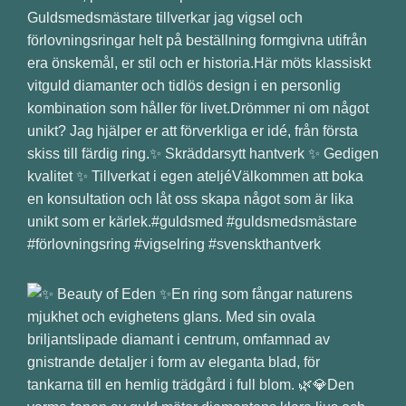
Guldsmedsmästare tillverkar jag vigsel och
förlovningsringar helt på beställning formgivna utifrån
era önskemål, er stil och er historia.Här möts klassiskt
vitguld diamanter och tidlös design i en personlig
kombination som håller för livet.Drömmer ni om något
unikt? Jag hjälper er att förverkliga er idé, från första
skiss till färdig ring.✨ Skräddarsytt hantverk ✨ Gedigen
kvalitet ✨ Tillverkat i egen ateljéVälkommen att boka
en konsultation och låt oss skapa något som är lika
unikt som er kärlek.#guldsmed #guldsmedsmästare
#förlovningsring #vigselring #svenskthantverk