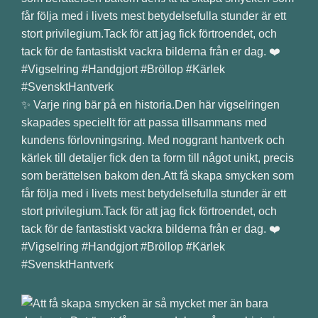
✨ Varje ring bär på en historia.Den här vigselringen
skapades speciellt för att passa tillsammans med
kundens förlovningsring. Med noggrant hantverk och
kärlek till detaljer fick den ta form till något unikt, precis
som berättelsen bakom den.Att få skapa smycken som
får följa med i livets mest betydelsefulla stunder är ett
stort privilegium.Tack för att jag fick förtroendet, och
tack för de fantastiskt vackra bilderna från er dag. ❤️
#Vigselring #Handgjort #Bröllop #Kärlek
#SvensktHantverk