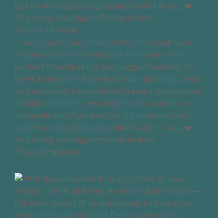
✨ Varje ring bär på en historia.Den här vigselringen
skapades speciellt för att passa tillsammans med
kundens förlovningsring. Med noggrant hantverk och
kärlek till detaljer fick den ta form till något unikt, precis
som berättelsen bakom den.Att få skapa smycken som
får följa med i livets mest betydelsefulla stunder är ett
stort privilegium.Tack för att jag fick förtroendet, och
tack för de fantastiskt vackra bilderna från er dag. ❤️
#Vigselring #Handgjort #Bröllop #Kärlek
#SvensktHantverk