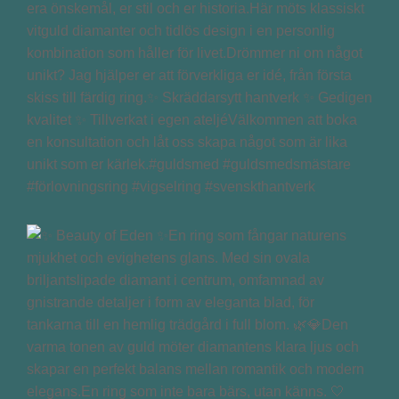
era önskemål, er stil och er historia.Här möts klassiskt
vitguld diamanter och tidlös design i en personlig
kombination som håller för livet.Drömmer ni om något
unikt? Jag hjälper er att förverkliga er idé, från första
skiss till färdig ring.✨ Skräddarsytt hantverk ✨ Gedigen
kvalitet ✨ Tillverkat i egen ateljéVälkommen att boka
en konsultation och låt oss skapa något som är lika
unikt som er kärlek.#guldsmed #guldsmedsmästare
#förlovningsring #vigselring #svenskthantverk