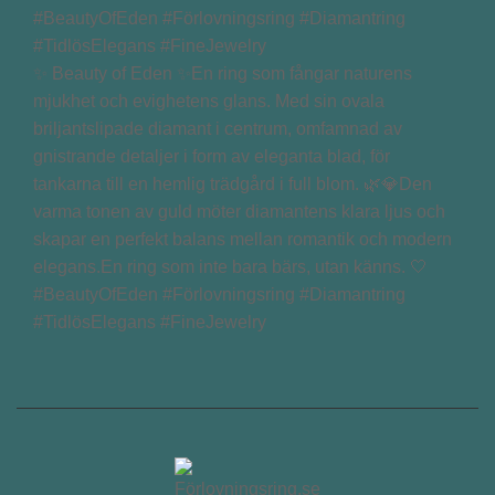
✨ Beauty of Eden ✨En ring som fångar naturens
mjukhet och evighetens glans. Med sin ovala
briljantslipade diamant i centrum, omfamnad av
gnistrande detaljer i form av eleganta blad, för
tankarna till en hemlig trädgård i full blom. 🌿💎Den
varma tonen av guld möter diamantens klara ljus och
skapar en perfekt balans mellan romantik och modern
elegans.En ring som inte bara bärs, utan känns. 🤍
#BeautyOfEden #Förlovningsring #Diamantring
#TidlösElegans #FineJewelry