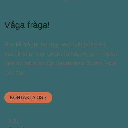
Våga fråga!
Har Ni frågor kring priser, vill boka ett
besök eller har andra funderingar? Tveka
inte att höra av Er! Guldsmed Jenny Fors
Gentele
KONTAKTA OSS
Info