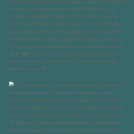
bion)https://insamling.hjarnfonden.se/fundraisers/sophies-
insamling-for-forskning-om-asfyxi5768Grattis på 9-
årsdagen, älskade Sophie. Tack för att du varje dag
visar oss att styrka inte handlar om att ha det lätt, utan
om att möta livet med mod, glädje och en vilja att alltid
fortsätta framåt. Vi älskar dig mer än ord kan beskriva.
Vi kunde inte vara stoltare över den fantastiska person
du är. ❤️💚 Tack till alla er som har stöttat Sophie och
hennes insamling genom åren. Er omtanke betyder
mer än ni anar. 💚