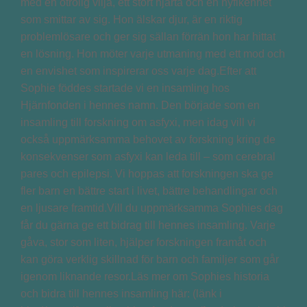
med en otrolig vilja, ett stort hjärta och en nyfikenhet
som smittar av sig. Hon älskar djur, är en riktig
problemlösare och ger sig sällan förrän hon har hittat
en lösning. Hon möter varje utmaning med ett mod och
en envishet som inspirerar oss varje dag.Efter att
Sophie föddes startade vi en insamling hos
Hjärnfonden i hennes namn. Den började som en
insamling till forskning om asfyxi, men idag vill vi
också uppmärksamma behovet av forskning kring de
konsekvenser som asfyxi kan leda till – som cerebral
pares och epilepsi. Vi hoppas att forskningen ska ge
fler barn en bättre start i livet, bättre behandlingar och
en ljusare framtid.Vill du uppmärksamma Sophies dag
får du gärna ge ett bidrag till hennes insamling. Varje
gåva, stor som liten, hjälper forskningen framåt och
kan göra verklig skillnad för barn och familjer som går
igenom liknande resor.Läs mer om Sophies historia
och bidra till hennes insamling här: (länk i