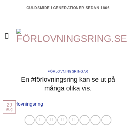
Skip
GULDSMIDE I GENERATIONER SEDAN 1806
to
content
FÖRLOVNINGSRINGAR
En #förlovningsring kan se ut på
många olika vis.
29
aug