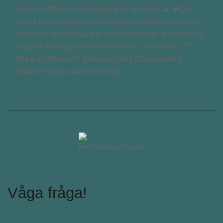
tankarna till en hemlig trädgård i full blom. 🌿💎Den
varma tonen av guld möter diamantens klara ljus och
skapar en perfekt balans mellan romantik och modern
elegans.En ring som inte bara bärs, utan känns. 🤍
#BeautyOfEden #Förlovningsring #Diamantring
#TidlösElegans #FineJewelry
Våga fråga!