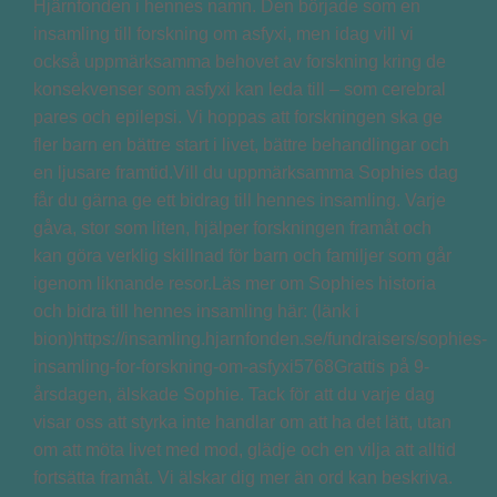
Hjärnfonden i hennes namn. Den började som en
insamling till forskning om asfyxi, men idag vill vi
också uppmärksamma behovet av forskning kring de
konsekvenser som asfyxi kan leda till – som cerebral
pares och epilepsi. Vi hoppas att forskningen ska ge
fler barn en bättre start i livet, bättre behandlingar och
en ljusare framtid.Vill du uppmärksamma Sophies dag
får du gärna ge ett bidrag till hennes insamling. Varje
gåva, stor som liten, hjälper forskningen framåt och
kan göra verklig skillnad för barn och familjer som går
igenom liknande resor.Läs mer om Sophies historia
och bidra till hennes insamling här: (länk i
bion)https://insamling.hjarnfonden.se/fundraisers/sophies-
insamling-for-forskning-om-asfyxi5768Grattis på 9-
årsdagen, älskade Sophie. Tack för att du varje dag
visar oss att styrka inte handlar om att ha det lätt, utan
om att möta livet med mod, glädje och en vilja att alltid
fortsätta framåt. Vi älskar dig mer än ord kan beskriva.