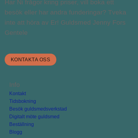
Har Ni frågor kring priser, vill boka ett
besök eller har andra funderingar? Tveka
inte att höra av Er! Guldsmed Jenny Fors
Gentele
KONTAKTA OSS
Info
Kontakt
Tidsbokning
Besök guldsmedsverkstad
Digitalt möte guldsmed
Beställning
Blogg