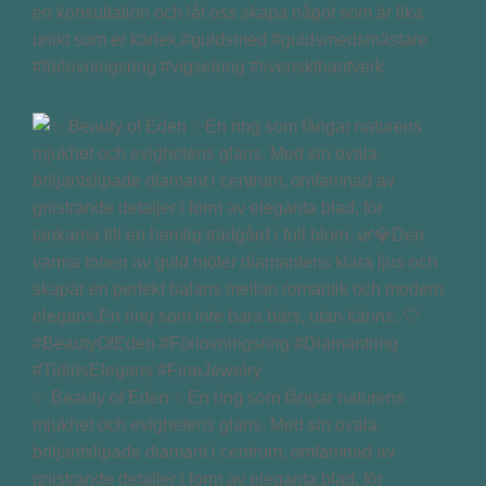
en konsultation och låt oss skapa något som är lika
unikt som er kärlek.#guldsmed #guldsmedsmästare
#förlovningsring #vigselring #svenskthantverk
✨ Beauty of Eden ✨En ring som fångar naturens
mjukhet och evighetens glans. Med sin ovala
briljantslipade diamant i centrum, omfamnad av
gnistrande detaljer i form av eleganta blad, för