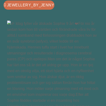
JEWELLERY_BY_JENNY