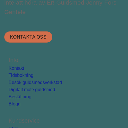
inte att höra av Er! Guldsmed Jenny Fors
Gentele
KONTAKTA OSS
Info
Kontakt
Tidsbokning
Besök guldsmedsverkstad
Digitalt möte guldsmed
Beställning
Blogg
Kundservice