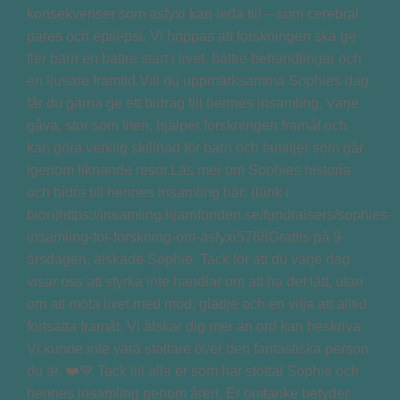
konsekvenser som asfyxi kan leda till – som cerebral
pares och epilepsi. Vi hoppas att forskningen ska ge
fler barn en bättre start i livet, bättre behandlingar och
en ljusare framtid.Vill du uppmärksamma Sophies dag
får du gärna ge ett bidrag till hennes insamling. Varje
gåva, stor som liten, hjälper forskningen framåt och
kan göra verklig skillnad för barn och familjer som går
igenom liknande resor.Läs mer om Sophies historia
och bidra till hennes insamling här: (länk i
bion)https://insamling.hjarnfonden.se/fundraisers/sophies-
insamling-for-forskning-om-asfyxi5768Grattis på 9-
årsdagen, älskade Sophie. Tack för att du varje dag
visar oss att styrka inte handlar om att ha det lätt, utan
om att möta livet med mod, glädje och en vilja att alltid
fortsätta framåt. Vi älskar dig mer än ord kan beskriva.
Vi kunde inte vara stoltare över den fantastiska person
du är. ❤️💚 Tack till alla er som har stöttat Sophie och
hennes insamling genom åren. Er omtanke betyder