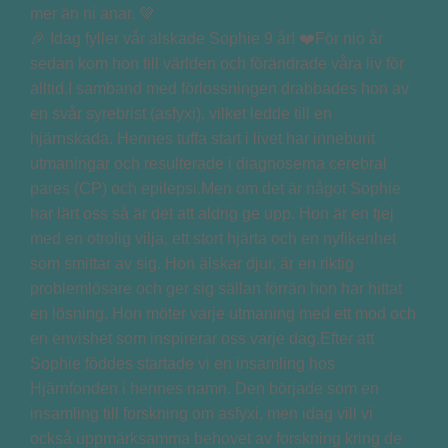
🎉 Idag fyller vår älskade Sophie 9 år! ❤️För nio år
sedan kom hon till världen och förändrade våra liv för
alltid.I samband med förlossningen drabbades hon av
en svår syrebrist (asfyxi), vilket ledde till en
hjärnskada. Hennes tuffa start i livet har inneburit
utmaningar och resulterade i diagnoserna cerebral
pares (CP) och epilepsi.Men om det är något Sophie
har lärt oss så är det att aldrig ge upp. Hon är en tjej
med en otrolig vilja, ett stort hjärta och en nyfikenhet
som smittar av sig. Hon älskar djur, är en riktig
problemlösare och ger sig sällan förrän hon har hittat
en lösning. Hon möter varje utmaning med ett mod och
en envishet som inspirerar oss varje dag.Efter att
Sophie föddes startade vi en insamling hos
Hjärnfonden i hennes namn. Den började som en
insamling till forskning om asfyxi, men idag vill vi
också uppmärksamma behovet av forskning kring de