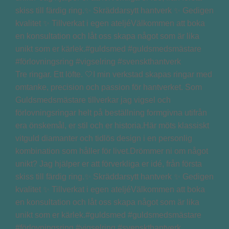
Tre ringar. Ett löfte. 🤍I min verkstad skapas ringar med
omtanke, precision och passion för hantverket. Som
Guldsmedsmästare tillverkar jag vigsel och
förlovningsringar helt på beställning formgivna utifrån
era önskemål, er stil och er historia.Här möts klassiskt
vitguld diamanter och tidlös design i en personlig
kombination som håller för livet.Drömmer ni om något
unikt? Jag hjälper er att förverkliga er idé, från första
skiss till färdig ring.✨ Skräddarsytt hantverk ✨ Gedigen
kvalitet ✨ Tillverkat i egen ateljéVälkommen att boka
en konsultation och låt oss skapa något som är lika
unikt som er kärlek.#guldsmed #guldsmedsmästare
#förlovningsring #vigselring #svenskthantverk