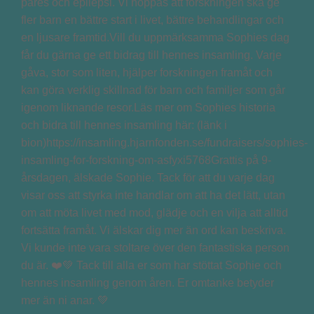
pares och epilepsi. Vi hoppas att forskningen ska ge
fler barn en bättre start i livet, bättre behandlingar och
en ljusare framtid.Vill du uppmärksamma Sophies dag
får du gärna ge ett bidrag till hennes insamling. Varje
gåva, stor som liten, hjälper forskningen framåt och
kan göra verklig skillnad för barn och familjer som går
igenom liknande resor.Läs mer om Sophies historia
och bidra till hennes insamling här: (länk i
bion)https://insamling.hjarnfonden.se/fundraisers/sophies-
insamling-for-forskning-om-asfyxi5768Grattis på 9-
årsdagen, älskade Sophie. Tack för att du varje dag
visar oss att styrka inte handlar om att ha det lätt, utan
om att möta livet med mod, glädje och en vilja att alltid
fortsätta framåt. Vi älskar dig mer än ord kan beskriva.
Vi kunde inte vara stoltare över den fantastiska person
du är. ❤️💚 Tack till alla er som har stöttat Sophie och
hennes insamling genom åren. Er omtanke betyder
mer än ni anar. 💚