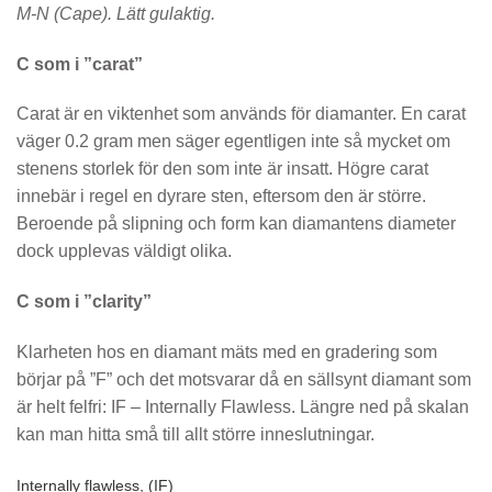
M-N (Cape). Lätt gulaktig.
C som i ”carat”
Carat är en viktenhet som används för diamanter. En carat
väger 0.2 gram men säger egentligen inte så mycket om
stenens storlek för den som inte är insatt. Högre carat
innebär i regel en dyrare sten, eftersom den är större.
Beroende på slipning och form kan diamantens diameter
dock upplevas väldigt olika.
C som i ”clarity”
Klarheten hos en diamant mäts med en gradering som
börjar på ”F” och det motsvarar då en sällsynt diamant som
är helt felfri: IF – Internally Flawless. Längre ned på skalan
kan man hitta små till allt större inneslutningar.
Internally flawless, (IF)