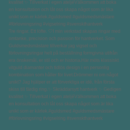
Tre ringar. Ett löfte. 🤍I min verkstad skapas ringar med
omtanke, precision och passion för hantverket. Som
Guldsmedsmästare tillverkar jag vigsel och
förlovningsringar helt på beställning formgivna utifrån
era önskemål, er stil och er historia.Här möts klassiskt
vitguld diamanter och tidlös design i en personlig
kombination som håller för livet.Drömmer ni om något
unikt? Jag hjälper er att förverkliga er idé, från första
skiss till färdig ring.✨ Skräddarsytt hantverk ✨ Gedigen
kvalitet ✨ Tillverkat i egen ateljéVälkommen att boka
en konsultation och låt oss skapa något som är lika
unikt som er kärlek.#guldsmed #guldsmedsmästare
#förlovningsring #vigselring #svenskthantverk