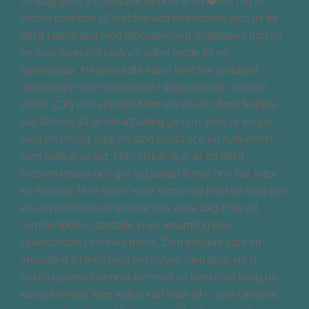
🎉 Idag fyller vår älskade Sophie 9 år! ❤️För nio år
sedan kom hon till världen och förändrade våra liv för
alltid.I samband med förlossningen drabbades hon av
en svår syrebrist (asfyxi), vilket ledde till en
hjärnskada. Hennes tuffa start i livet har inneburit
utmaningar och resulterade i diagnoserna cerebral
pares (CP) och epilepsi.Men om det är något Sophie
har lärt oss så är det att aldrig ge upp. Hon är en tjej
med en otrolig vilja, ett stort hjärta och en nyfikenhet
som smittar av sig. Hon älskar djur, är en riktig
problemlösare och ger sig sällan förrän hon har hittat
en lösning. Hon möter varje utmaning med ett mod och
en envishet som inspirerar oss varje dag.Efter att
Sophie föddes startade vi en insamling hos
Hjärnfonden i hennes namn. Den började som en
insamling till forskning om asfyxi, men idag vill vi
också uppmärksamma behovet av forskning kring de
konsekvenser som asfyxi kan leda till – som cerebral