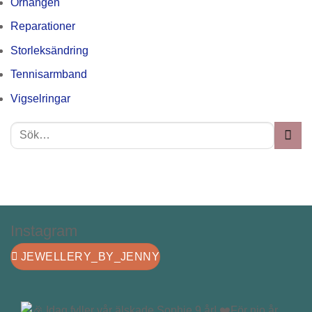
Örhängen
Reparationer
Storleksändring
Tennisarmband
Vigselringar
Instagram
JEWELLERY_BY_JENNY