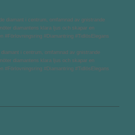
e diamant i centrum, omfamnad av gnistrande
d möter diamantens klara ljus och skapar en
en #Förlovningsring #Diamantring #TidlösElegans