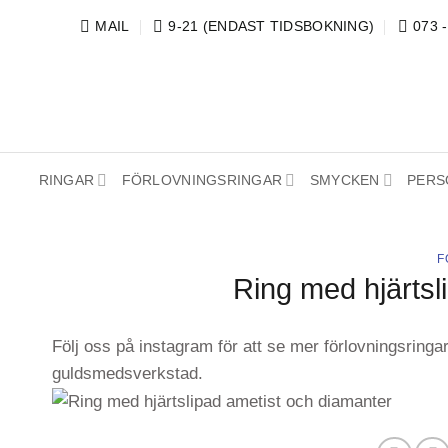
Skip
MAIL
9-21 (ENDAST TIDSBOKNING)
073 
to
content
RINGAR
FÖRLOVNINGSRINGAR
SMYCKEN
PERS
F
Ring med hjärtsl
Följ oss på instagram för att se mer förlovningsringa
guldsmedsverkstad.