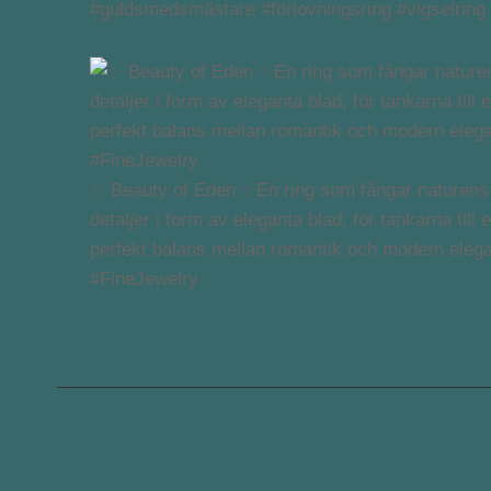
#guldsmedsmästare #förlovningsring #vigselring
✨ Beauty of Eden ✨En ring som fångar naturens 
detaljer i form av eleganta blad, för tankarna ti
perfekt balans mellan romantik och modern eleg
#FineJewelry