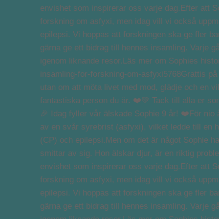
🎉 Idag fyller vår älskade Sophie 9 år! ❤️För nio
av en svår syrebrist (asfyxi), vilket ledde till e
(CP) och epilepsi.Men om det är något Sophie har l
smittar av sig. Hon älskar djur, är en riktig pro
envishet som inspirerar oss varje dag.Efter att 
forskning om asfyxi, men idag vill vi också upp
epilepsi. Vi hoppas att forskningen ska ge fler b
gärna ge ett bidrag till hennes insamling. Varje g