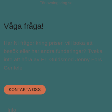
Våga fråga!
Har Ni frågor kring priser, vill boka ett
besök eller har andra funderingar? Tveka
inte att höra av Er! Guldsmed Jenny Fors
Gentele
KONTAKTA OSS
Info