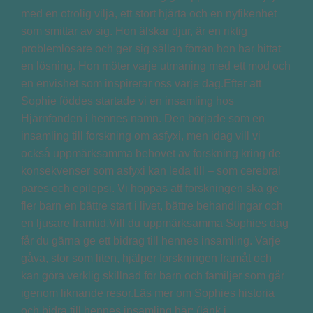
med en otrolig vilja, ett stort hjärta och en nyfikenhet
som smittar av sig. Hon älskar djur, är en riktig
problemlösare och ger sig sällan förrän hon har hittat
en lösning. Hon möter varje utmaning med ett mod och
en envishet som inspirerar oss varje dag.Efter att
Sophie föddes startade vi en insamling hos
Hjärnfonden i hennes namn. Den började som en
insamling till forskning om asfyxi, men idag vill vi
också uppmärksamma behovet av forskning kring de
konsekvenser som asfyxi kan leda till – som cerebral
pares och epilepsi. Vi hoppas att forskningen ska ge
fler barn en bättre start i livet, bättre behandlingar och
en ljusare framtid.Vill du uppmärksamma Sophies dag
får du gärna ge ett bidrag till hennes insamling. Varje
gåva, stor som liten, hjälper forskningen framåt och
kan göra verklig skillnad för barn och familjer som går
igenom liknande resor.Läs mer om Sophies historia
och bidra till hennes insamling här: (länk i