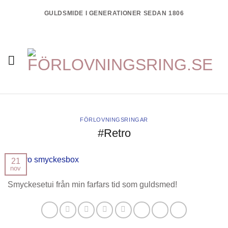
Skip
GULDSMIDE I GENERATIONER SEDAN 1806
to
content
FÖRLOVNINGSRINGAR
#Retro
21
nov
Smyckesetui från min farfars tid som guldsmed!