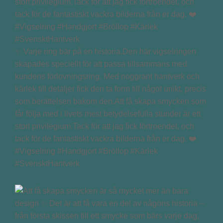
✨ Varje ring bär på en historia.Den här vigselringen
skapades speciellt för att passa tillsammans med
kundens förlovningsring. Med noggrant hantverk och
kärlek till detaljer fick den ta form till något unikt, precis
som berättelsen bakom den.Att få skapa smycken som
får följa med i livets mest betydelsefulla stunder är ett
stort privilegium.Tack för att jag fick förtroendet, och
tack för de fantastiskt vackra bilderna från er dag. ❤️
#Vigselring #Handgjort #Bröllop #Kärlek
#SvensktHantverk