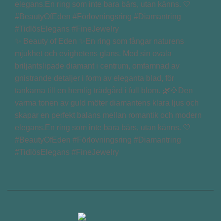
✨ Beauty of Eden ✨En ring som fångar naturens
mjukhet och evighetens glans. Med sin ovala
briljantslipade diamant i centrum, omfamnad av
gnistrande detaljer i form av eleganta blad, för
tankarna till en hemlig trädgård i full blom. 🌿💎Den
varma tonen av guld möter diamantens klara ljus och
skapar en perfekt balans mellan romantik och modern
elegans.En ring som inte bara bärs, utan känns. 🤍
#BeautyOfEden #Förlovningsring #Diamantring
#TidlösElegans #FineJewelry