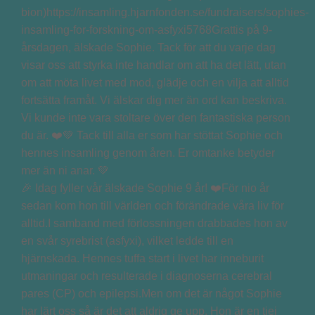
🎉 Idag fyller vår älskade Sophie 9 år! ❤️För nio år
sedan kom hon till världen och förändrade våra liv för
alltid.I samband med förlossningen drabbades hon av
en svår syrebrist (asfyxi), vilket ledde till en
hjärnskada. Hennes tuffa start i livet har inneburit
utmaningar och resulterade i diagnoserna cerebral
pares (CP) och epilepsi.Men om det är något Sophie
har lärt oss så är det att aldrig ge upp. Hon är en tjej