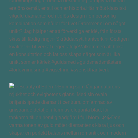
förlovningsringar helt på beställning formgivna utifrån
era önskemål, er stil och er historia.Här möts klassiskt
vitguld diamanter och tidlös design i en personlig
kombination som håller för livet.Drömmer ni om något
unikt? Jag hjälper er att förverkliga er idé, från första
skiss till färdig ring.✨ Skräddarsytt hantverk ✨ Gedigen
kvalitet ✨ Tillverkat i egen ateljéVälkommen att boka
en konsultation och låt oss skapa något som är lika
unikt som er kärlek.#guldsmed #guldsmedsmästare
#förlovningsring #vigselring #svenskthantverk