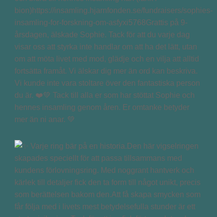
bion)https://insamling.hjarnfonden.se/fundraisers/sophies-
insamling-for-forskning-om-asfyxi5768Grattis på 9-
årsdagen, älskade Sophie. Tack för att du varje dag
visar oss att styrka inte handlar om att ha det lätt, utan
om att möta livet med mod, glädje och en vilja att alltid
fortsätta framåt. Vi älskar dig mer än ord kan beskriva.
Vi kunde inte vara stoltare över den fantastiska person
du är. ❤️💚 Tack till alla er som har stöttat Sophie och
hennes insamling genom åren. Er omtanke betyder
mer än ni anar. 💚