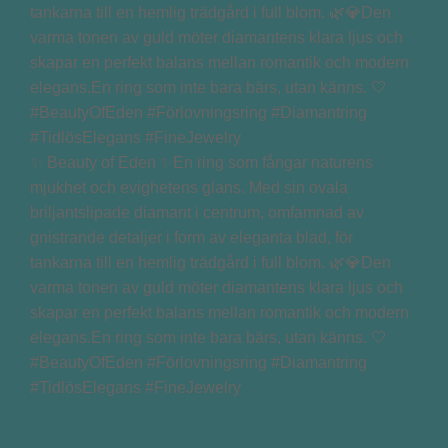
✨ Beauty of Eden ✨En ring som fångar naturens
mjukhet och evighetens glans. Med sin ovala
briljantslipade diamant i centrum, omfamnad av
gnistrande detaljer i form av eleganta blad, för
tankarna till en hemlig trädgård i full blom. 🌿💎Den
varma tonen av guld möter diamantens klara ljus och
skapar en perfekt balans mellan romantik och modern
elegans.En ring som inte bara bärs, utan känns. 🤍
#BeautyOfEden #Förlovningsring #Diamantring
#TidlösElegans #FineJewelry