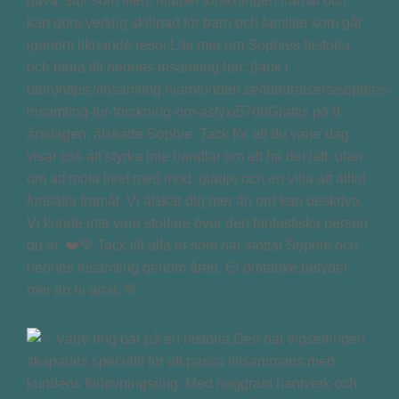
gåva, stor som liten, hjälper forskningen framåt och
kan göra verklig skillnad för barn och familjer som går
igenom liknande resor.Läs mer om Sophies historia
och bidra till hennes insamling här: (länk i
bion)https://insamling.hjarnfonden.se/fundraisers/sophies-
insamling-for-forskning-om-asfyxi5768Grattis på 9-
årsdagen, älskade Sophie. Tack för att du varje dag
visar oss att styrka inte handlar om att ha det lätt, utan
om att möta livet med mod, glädje och en vilja att alltid
fortsätta framåt. Vi älskar dig mer än ord kan beskriva.
Vi kunde inte vara stoltare över den fantastiska person
du är. ❤️💚 Tack till alla er som har stöttat Sophie och
hennes insamling genom åren. Er omtanke betyder
mer än ni anar. 💚