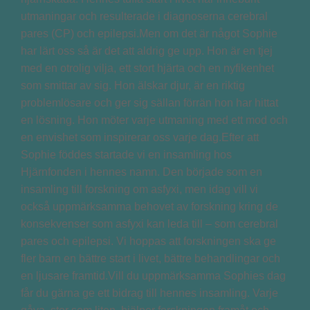
utmaningar och resulterade i diagnoserna cerebral
pares (CP) och epilepsi.Men om det är något Sophie
har lärt oss så är det att aldrig ge upp. Hon är en tjej
med en otrolig vilja, ett stort hjärta och en nyfikenhet
som smittar av sig. Hon älskar djur, är en riktig
problemlösare och ger sig sällan förrän hon har hittat
en lösning. Hon möter varje utmaning med ett mod och
en envishet som inspirerar oss varje dag.Efter att
Sophie föddes startade vi en insamling hos
Hjärnfonden i hennes namn. Den började som en
insamling till forskning om asfyxi, men idag vill vi
också uppmärksamma behovet av forskning kring de
konsekvenser som asfyxi kan leda till – som cerebral
pares och epilepsi. Vi hoppas att forskningen ska ge
fler barn en bättre start i livet, bättre behandlingar och
en ljusare framtid.Vill du uppmärksamma Sophies dag
får du gärna ge ett bidrag till hennes insamling. Varje