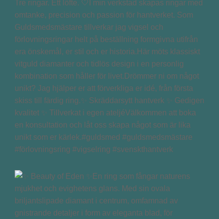
Tre ringar. Ett löfte. 🤍I min verkstad skapas ringar med
omtanke, precision och passion för hantverket. Som
Guldsmedsmästare tillverkar jag vigsel och
förlovningsringar helt på beställning formgivna utifrån
era önskemål, er stil och er historia.Här möts klassiskt
vitguld diamanter och tidlös design i en personlig
kombination som håller för livet.Drömmer ni om något
unikt? Jag hjälper er att förverkliga er idé, från första
skiss till färdig ring.✨ Skräddarsytt hantverk ✨ Gedigen
kvalitet ✨ Tillverkat i egen ateljéVälkommen att boka
en konsultation och låt oss skapa något som är lika
unikt som er kärlek.#guldsmed #guldsmedsmästare
#förlovningsring #vigselring #svenskthantverk