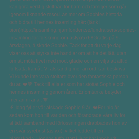
🎉 Idag fyller vår älskade Sophie 9 år! ❤️För nio år
sedan kom hon till världen och förändrade våra liv för
alltid.I samband med förlossningen drabbades hon av
en svår syrebrist (asfyxi), vilket ledde till en
hjärnskada. Hennes tuffa start i livet har inneburit