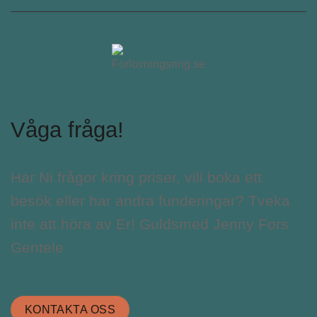
Våga fråga!
Har Ni frågor kring priser, vill boka ett
besök eller har andra funderingar? Tveka
inte att höra av Er! Guldsmed Jenny Fors
Gentele
KONTAKTA OSS