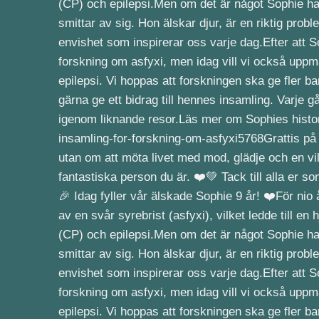
🎉 Idag fyller vår älskade Sophie 9 år! ❤️För nio
av en svår syrebrist (asfyxi), vilket ledde till e
(CP) och epilepsi.Men om det är något Sophie har l
smittar av sig. Hon älskar djur, är en riktig pro
envishet som inspirerar oss varje dag.Efter att 
forskning om asfyxi, men idag vill vi också upp
epilepsi. Vi hoppas att forskningen ska ge fler b