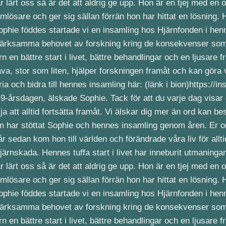
 år sedan kom hon till världen och förändrade våra liv för a
n hjärnskada. Hennes tuffa start i livet har inneburit utmanin
ärt oss så är det att aldrig ge upp. Hon är en tjej med en otr
blemlösare och ger sig sällan förrän hon har hittat en lösnin
Sophie föddes startade vi en insamling hos Hjärnfonden i he
märksamma behovet av forskning kring de konsekvenser som a
arn en bättre start i livet, bättre behandlingar och en ljusa