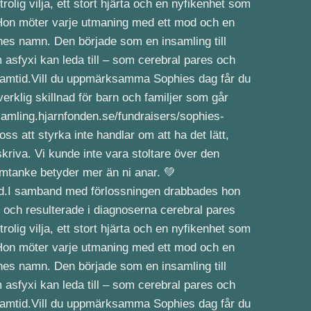
lltid.I samband med förlossningen drabbades hon
gar och resulterade i diagnoserna cerebral pares
olig vilja, ett stort hjärta och en nyfikenhet som
g. Hon möter varje utmaning med ett mod och en
nnes namn. Den började som en insamling till
sfyxi kan leda till – som cerebral pares och
re framtid.Vill du uppmärksamma Sophies dag får du