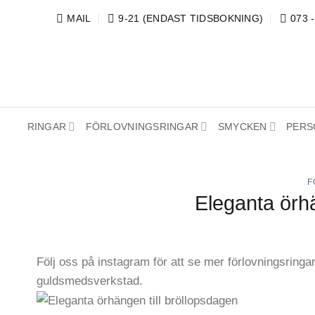
Skip
MAIL
9-21 (ENDAST TIDSBOKNING)
073 
to
content
RINGAR
FÖRLOVNINGSRINGAR
SMYCKEN
PERS
F
Eleganta örhä
Följ oss på instagram för att se mer förlovningsringa
guldsmedsverkstad.