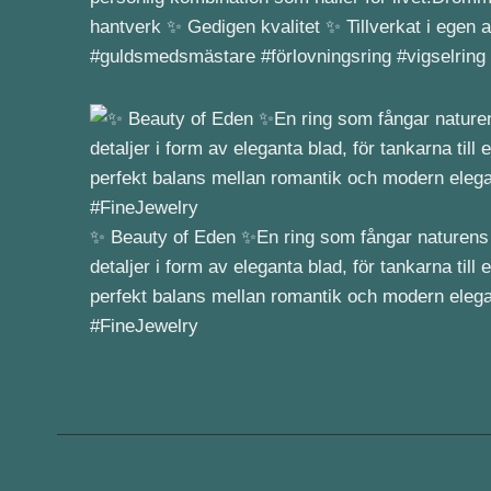
hantverk ✨ Gedigen kvalitet ✨ Tillverkat i egen 
#guldsmedsmästare #förlovningsring #vigselring
✨ Beauty of Eden ✨En ring som fångar naturens 
detaljer i form av eleganta blad, för tankarna ti
perfekt balans mellan romantik och modern eleg
#FineJewelry