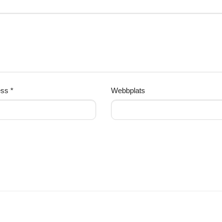
ess
*
Webbplats