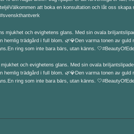
ateljéVälkommen att boka en konsultation och låt oss skapa
 #svenskthantverk
mjukhet och evighetens glans. Med sin ovala briljantslipad
ll en hemlig trädgård i full blom. 🌿💎Den varma tonen av gul
ans.En ring som inte bara bärs, utan känns. 🤍#BeautyOfEd