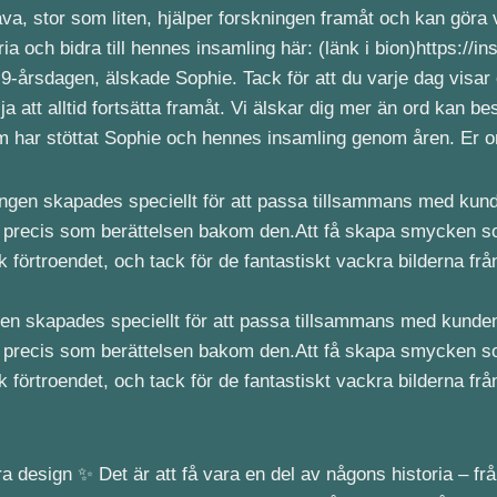
åva, stor som liten, hjälper forskningen framåt och kan göra 
 och bidra till hennes insamling här: (länk i bion)https://i
-årsdagen, älskade Sophie. Tack för att du varje dag visar os
a att alltid fortsätta framåt. Vi älskar dig mer än ord kan be
 som har stöttat Sophie och hennes insamling genom åren. Er 
ngen skapades speciellt för att passa tillsammans med kunde
nikt, precis som berättelsen bakom den.Att få skapa smycken s
ick förtroendet, och tack för de fantastiskt vackra bilderna f