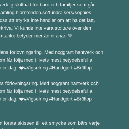
verklig skillnad för barn och familjer som går
nsamling.hjarnfonden.se/fundraisers/sophies-
s att styrka inte handlar om att ha det lätt,
skriva. Vi kunde inte vara stoltare över den
omtanke betyder mer än ni anar. 💚
ns förlovningsring. Med noggrant hantverk och
om får följa med i livets mest betydelsefulla
rån er dag. ❤️#Vigselring #Handgjort #Bröllop