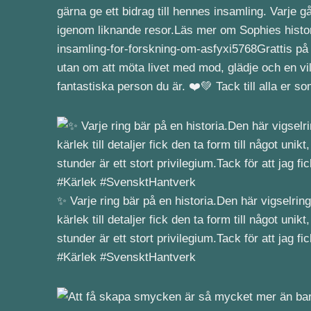
gärna ge ett bidrag till hennes insamling. Varje g
igenom liknande resor.Läs mer om Sophies historia
insamling-for-forskning-om-asfyxi5768Grattis på 9
utan om att möta livet med mod, glädje och en vilj
fantastiska person du är. ❤️💚 Tack till alla er
✨ Varje ring bär på en historia.Den här vigselri
kärlek till detaljer fick den ta form till något u
stunder är ett stort privilegium.Tack för att jag f
#Kärlek #SvensktHantverk