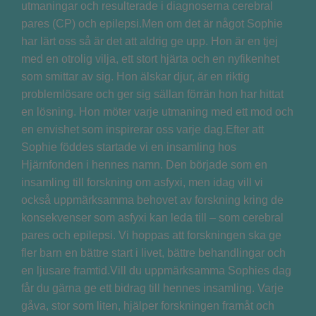
utmaningar och resulterade i diagnoserna cerebral
pares (CP) och epilepsi.Men om det är något Sophie
har lärt oss så är det att aldrig ge upp. Hon är en tjej
med en otrolig vilja, ett stort hjärta och en nyfikenhet
som smittar av sig. Hon älskar djur, är en riktig
problemlösare och ger sig sällan förrän hon har hittat
en lösning. Hon möter varje utmaning med ett mod och
en envishet som inspirerar oss varje dag.Efter att
Sophie föddes startade vi en insamling hos
Hjärnfonden i hennes namn. Den började som en
insamling till forskning om asfyxi, men idag vill vi
också uppmärksamma behovet av forskning kring de
konsekvenser som asfyxi kan leda till – som cerebral
pares och epilepsi. Vi hoppas att forskningen ska ge
fler barn en bättre start i livet, bättre behandlingar och
en ljusare framtid.Vill du uppmärksamma Sophies dag
får du gärna ge ett bidrag till hennes insamling. Varje
gåva, stor som liten, hjälper forskningen framåt och