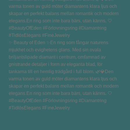
✨ Beauty of Eden ✨En ring som fångar naturens
mjukhet och evighetens glans. Med sin ovala
briljantslipade diamant i centrum, omfamnad av
gnistrande detaljer i form av eleganta blad, för
tankarna till en hemlig trädgård i full blom. 🌿💎Den
varma tonen av guld möter diamantens klara ljus och
skapar en perfekt balans mellan romantik och modern
elegans.En ring som inte bara bärs, utan känns. 🤍
#BeautyOfEden #Förlovningsring #Diamantring
#TidlösElegans #FineJewelry