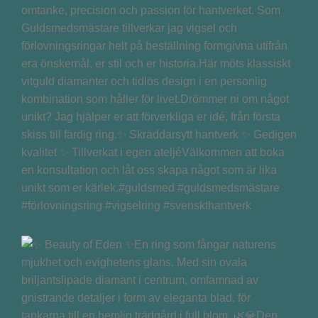
omtanke, precision och passion för hantverket. Som
Guldsmedsmästare tillverkar jag vigsel och
förlovningsringar helt på beställning formgivna utifrån
era önskemål, er stil och er historia.Här möts klassiskt
vitguld diamanter och tidlös design i en personlig
kombination som håller för livet.Drömmer ni om något
unikt? Jag hjälper er att förverkliga er idé, från första
skiss till färdig ring.✨ Skräddarsytt hantverk ✨ Gedigen
kvalitet ✨ Tillverkat i egen ateljéVälkommen att boka
en konsultation och låt oss skapa något som är lika
unikt som er kärlek.#guldsmed #guldsmedsmästare
#förlovningsring #vigselring #svenskthantverk