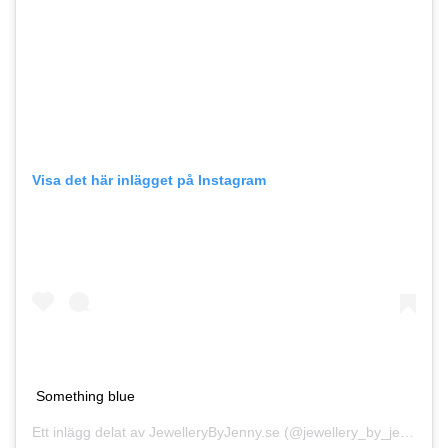
Visa det här inlägget på Instagram
Something blue
Ett inlägg delat av
JewelleryByJenny.se
(@jewellery_by_jenny)
6 