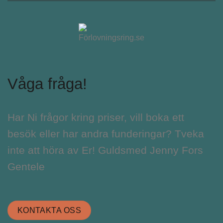
Våga fråga!
Har Ni frågor kring priser, vill boka ett
besök eller har andra funderingar? Tveka
inte att höra av Er! Guldsmed Jenny Fors
Gentele
KONTAKTA OSS