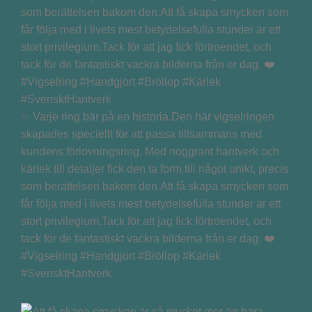
✨ Varje ring bär på en historia.Den här vigselringen
skapades speciellt för att passa tillsammans med
kundens förlovningsring. Med noggrant hantverk och
kärlek till detaljer fick den ta form till något unikt, precis
som berättelsen bakom den.Att få skapa smycken som
får följa med i livets mest betydelsefulla stunder är ett
stort privilegium.Tack för att jag fick förtroendet, och
tack för de fantastiskt vackra bilderna från er dag. ❤️
#Vigselring #Handgjort #Bröllop #Kärlek
#SvensktHantverk