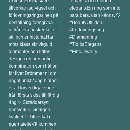
Guldsmedsmästare
romantik och modern
tillverkar jag vigsel och
elegans.En ring som inte
förlovningsringar helt på
bara bärs, utan känns. 🤍
beställning formgivna
#BeautyOfEden
utifrån era önskemål, er
#Förlovningsring
stil och er historia.Här
#Diamantring
möts klassiskt vitguld
#TidlösElegans
diamanter och tidlös
#FineJewelry
design i en personlig
kombination som håller
för livet.Drömmer ni om
något unikt? Jag hjälper
er att förverkliga er idé,
från första skiss till färdig
ring.✨ Skräddarsytt
hantverk ✨ Gedigen
kvalitet ✨ Tillverkat i
egen ateljéVälkommen