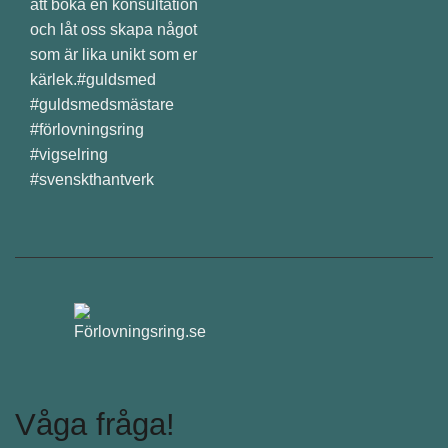
att boka en konsultation
och låt oss skapa något
som är lika unikt som er
kärlek.#guldsmed
#guldsmedsmästare
#förlovningsring
#vigselring
#svenskthantverk
Våga fråga!