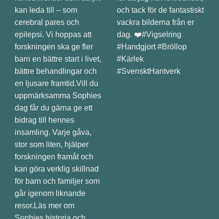
och tack för de fantastiskt
vackra bilderna från er
dag. ❤️#Vigselring
#Handgjort #Bröllop
#Kärlek
#SvensktHantverk