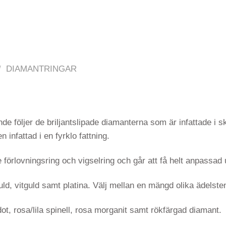
/
DIAMANTRINGAR
e följer de briljantslipade diamanterna som är infattade i s
 infattad i en fyrklo fattning.
örlovningsring och vigselring och går att få helt anpassad
dguld, vitguld samt platina. Välj mellan en mängd olika ädelst
dot, rosa/lila spinell, rosa morganit samt rökfärgad diamant.