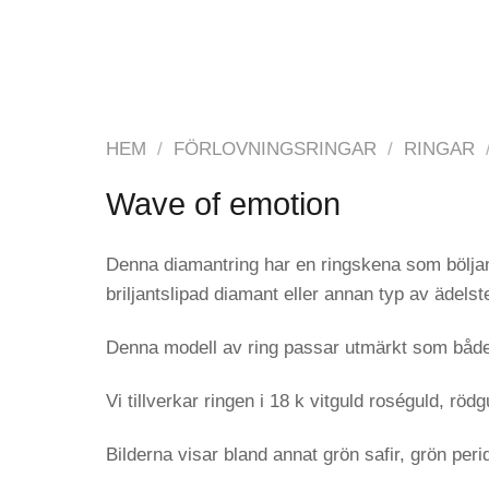
HEM
/
FÖRLOVNINGSRINGAR
/
RINGAR
Wave of emotion
Denna diamantring har en ringskena som böljand
briljantslipad diamant eller annan typ av ädelsten
Denna modell av ring passar utmärkt som både f
Vi tillverkar ringen i 18 k vitguld roséguld, rö
Bilderna visar bland annat grön safir, grön peri