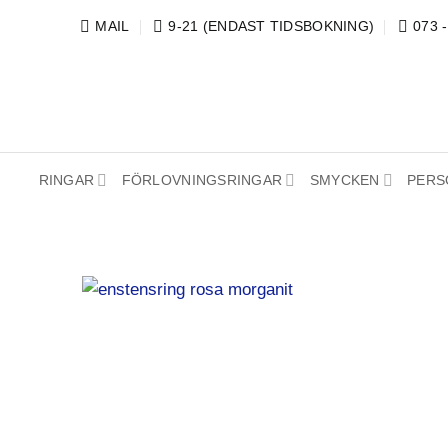
Skip
MAIL
9-21 (ENDAST TIDSBOKNING)
073 
to
content
RINGAR
FÖRLOVNINGSRINGAR
SMYCKEN
PERS