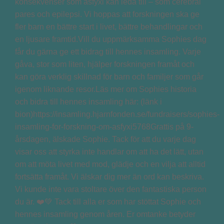
konsekvenser som asfyxi kan leda till – som cerebral
pares och epilepsi. Vi hoppas att forskningen ska ge
fler barn en bättre start i livet, bättre behandlingar och
en ljusare framtid.Vill du uppmärksamma Sophies dag
får du gärna ge ett bidrag till hennes insamling. Varje
gåva, stor som liten, hjälper forskningen framåt och
kan göra verklig skillnad för barn och familjer som går
igenom liknande resor.Läs mer om Sophies historia
och bidra till hennes insamling här: (länk i
bion)https://insamling.hjarnfonden.se/fundraisers/sophies-
insamling-for-forskning-om-asfyxi5768Grattis på 9-
årsdagen, älskade Sophie. Tack för att du varje dag
visar oss att styrka inte handlar om att ha det lätt, utan
om att möta livet med mod, glädje och en vilja att alltid
fortsätta framåt. Vi älskar dig mer än ord kan beskriva.
Vi kunde inte vara stoltare över den fantastiska person
du är. ❤️💚 Tack till alla er som har stöttat Sophie och
hennes insamling genom åren. Er omtanke betyder