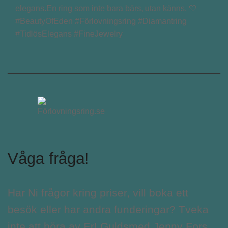
elegans.En ring som inte bara bärs, utan känns. 🤍
#BeautyOfEden #Förlovningsring #Diamantring
#TidlösElegans #FineJewelry
Våga fråga!
Har Ni frågor kring priser, vill boka ett
besök eller har andra funderingar? Tveka
inte att höra av Er! Guldsmed Jenny Fors