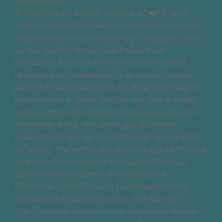
🎉 Idag fyller vår älskade Sophie 9 år! ❤️För nio år
sedan kom hon till världen och förändrade våra liv för
alltid.I samband med förlossningen drabbades hon av
en svår syrebrist (asfyxi), vilket ledde till en
hjärnskada. Hennes tuffa start i livet har inneburit
utmaningar och resulterade i diagnoserna cerebral
pares (CP) och epilepsi.Men om det är något Sophie
har lärt oss så är det att aldrig ge upp. Hon är en tjej
med en otrolig vilja, ett stort hjärta och en nyfikenhet
som smittar av sig. Hon älskar djur, är en riktig
problemlösare och ger sig sällan förrän hon har hittat
en lösning. Hon möter varje utmaning med ett mod och
en envishet som inspirerar oss varje dag.Efter att
Sophie föddes startade vi en insamling hos
Hjärnfonden i hennes namn. Den började som en
insamling till forskning om asfyxi, men idag vill vi
också uppmärksamma behovet av forskning kring de