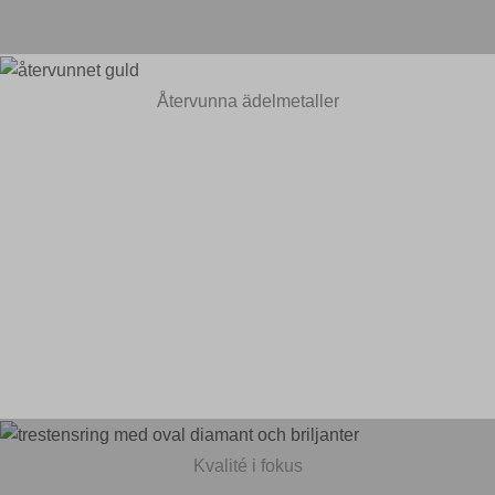
Återvunna ädelmetaller
Kvalité i fokus