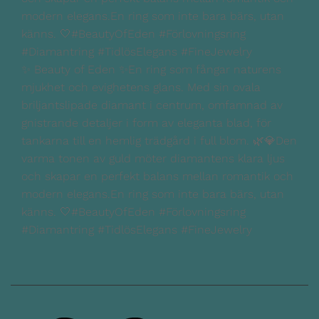
✨ Beauty of Eden ✨En ring som fångar naturens
mjukhet och evighetens glans. Med sin ovala
briljantslipade diamant i centrum, omfamnad av
gnistrande detaljer i form av eleganta blad, för
tankarna till en hemlig trädgård i full blom. 🌿💎Den
varma tonen av guld möter diamantens klara ljus
och skapar en perfekt balans mellan romantik och
modern elegans.En ring som inte bara bärs, utan
känns. 🤍#BeautyOfEden #Förlovningsring
#Diamantring #TidlösElegans #FineJewelry