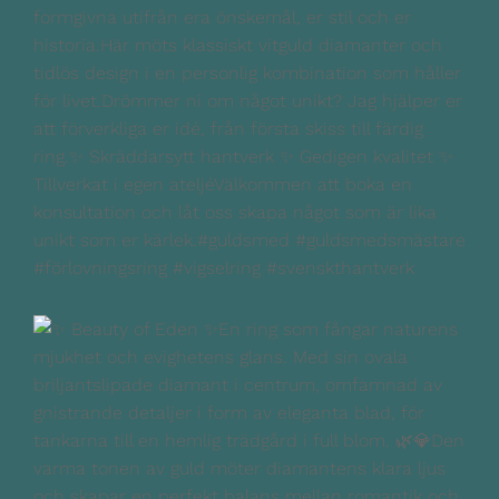
formgivna utifrån era önskemål, er stil och er
historia.Här möts klassiskt vitguld diamanter och
tidlös design i en personlig kombination som håller
för livet.Drömmer ni om något unikt? Jag hjälper er
att förverkliga er idé, från första skiss till färdig
ring.✨ Skräddarsytt hantverk ✨ Gedigen kvalitet ✨
Tillverkat i egen ateljéVälkommen att boka en
konsultation och låt oss skapa något som är lika
unikt som er kärlek.#guldsmed #guldsmedsmästare
#förlovningsring #vigselring #svenskthantverk