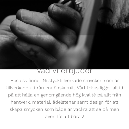
Vad vi erbjuder
Hos oss finner Ni stycktillverkade smycken som är
tillverkade utifrån era önskemål. Vårt fokus ligger alltid
på att hålla en genomgående hög kvalité på allt från
hantverk, material, ädelstenar samt design för att
skapa smycken som både är vackra att se på men
även tål att bäras!