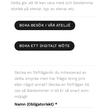
Detta gör att Ni kan vara med och bestämma
storlek på stenar, typ av stenar etc.
BOKA BESÖK I VÅR ATELJÉ
BOKA ETT DIGITALT MÖTE
Skicka en förfråganÄr du intresserad av
detta smycke men har frågor kring pris
eller något annat? Skicka en förfrågan till
oss så återkommer vi till Er så snart som
möjligt!
Namn (Obligatoriskt)
*