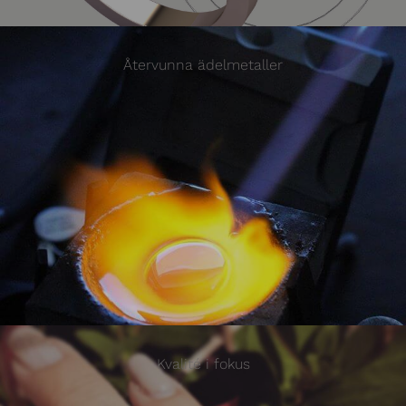
Återvunna ädelmetaller
Kvalité i fokus