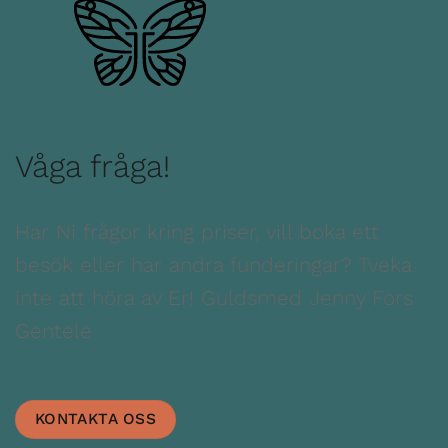
Våga fråga!
Har Ni frågor kring priser, vill boka ett
besök eller har andra funderingar? Tveka
inte att höra av Er! Guldsmed Jenny Fors
Gentele
KONTAKTA OSS