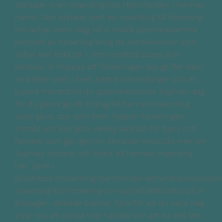
startade vi en insamling hos Hjärnfonden i hennes
namn. Den började som en insamling till forskning
om asfyxi, men idag vill vi också uppmärksamma
behovet av forskning kring de konsekvenser som
asfyxi kan leda till – som cerebral pares och
epilepsi. Vi hoppas att forskningen ska ge fler barn
en bättre start i livet, bättre behandlingar och en
ljusare framtid.Vill du uppmärksamma Sophies dag
får du gärna ge ett bidrag till hennes insamling.
Varje gåva, stor som liten, hjälper forskningen
framåt och kan göra verklig skillnad för barn och
familjer som går igenom liknande resor.Läs mer om
Sophies historia och bidra till hennes insamling
här: (länk i
bion)https://insamling.hjarnfonden.se/fundraisers/soph
insamling-for-forskning-om-asfyxi5768Grattis på 9-
årsdagen, älskade Sophie. Tack för att du varje dag
visar oss att styrka inte handlar om att ha det lätt,