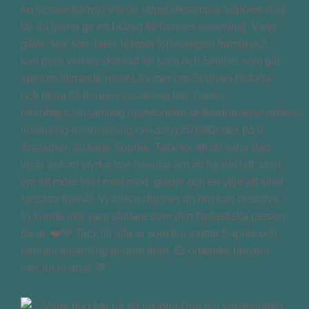
en ljusare framtid.Vill du uppmärksamma Sophies dag
får du gärna ge ett bidrag till hennes insamling. Varje
gåva, stor som liten, hjälper forskningen framåt och
kan göra verklig skillnad för barn och familjer som går
igenom liknande resor.Läs mer om Sophies historia
och bidra till hennes insamling här: (länk i
bion)https://insamling.hjarnfonden.se/fundraisers/sophies-
insamling-for-forskning-om-asfyxi5768Grattis på 9-
årsdagen, älskade Sophie. Tack för att du varje dag
visar oss att styrka inte handlar om att ha det lätt, utan
om att möta livet med mod, glädje och en vilja att alltid
fortsätta framåt. Vi älskar dig mer än ord kan beskriva.
Vi kunde inte vara stoltare över den fantastiska person
du är. ❤️💚 Tack till alla er som har stöttat Sophie och
hennes insamling genom åren. Er omtanke betyder
mer än ni anar. 💚