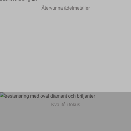
Återvunna ädelmetaller
Kvalité i fokus