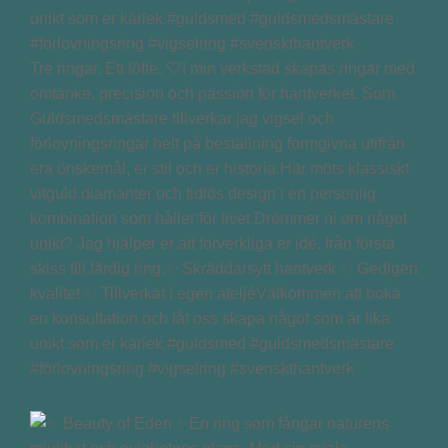
Tre ringar. Ett löfte. 🤍I min verkstad skapas ringar med
omtanke, precision och passion för hantverket. Som
Guldsmedsmästare tillverkar jag vigsel och
förlovningsringar helt på beställning formgivna utifrån
era önskemål, er stil och er historia.Här möts klassiskt
vitguld diamanter och tidlös design i en personlig
kombination som håller för livet.Drömmer ni om något
unikt? Jag hjälper er att förverkliga er idé, från första
skiss till färdig ring.✨ Skräddarsytt hantverk ✨ Gedigen
kvalitet ✨ Tillverkat i egen ateljéVälkommen att boka
en konsultation och låt oss skapa något som är lika
unikt som er kärlek.#guldsmed #guldsmedsmästare
#förlovningsring #vigselring #svenskthantverk