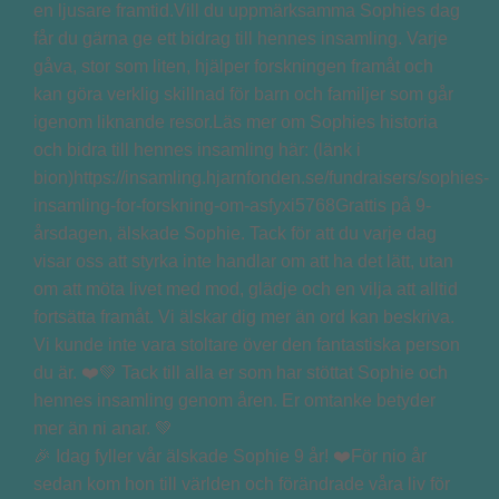
🎉 Idag fyller vår älskade Sophie 9 år! ❤️För nio år
sedan kom hon till världen och förändrade våra liv för