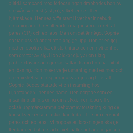
alltid.I samband med förlossningen drabbades hon av
en svår syrebrist (asfyxi), vilket ledde till en
hjärnskada. Hennes tuffa start i livet har inneburit
utmaningar och resulterade i diagnoserna cerebral
pares (CP) och epilepsi.Men om det är något Sophie
har lärt oss så är det att aldrig ge upp. Hon är en tjej
med en otrolig vilja, ett stort hjärta och en nyfikenhet
som smittar av sig. Hon älskar djur, är en riktig
problemlösare och ger sig sällan förrän hon har hittat
en lösning. Hon möter varje utmaning med ett mod och
en envishet som inspirerar oss varje dag.Efter att
Sophie föddes startade vi en insamling hos
Hjärnfonden i hennes namn. Den började som en
insamling till forskning om asfyxi, men idag vill vi
också uppmärksamma behovet av forskning kring de
konsekvenser som asfyxi kan leda till – som cerebral
pares och epilepsi. Vi hoppas att forskningen ska ge
fler barn en bättre start i livet, bättre behandlingar och