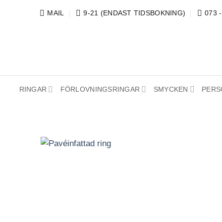
Skip
MAIL
9-21 (ENDAST TIDSBOKNING)
073 
to
content
RINGAR
FÖRLOVNINGSRINGAR
SMYCKEN
PERS