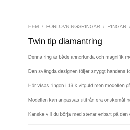
HEM
/
FÖRLOVNINGSRINGAR
/
RINGAR
Twin tip diamantring
Denna ring är både annorlunda och magnifik m
Den svängda designen följer snyggt handens f
Här visas ringen i 18 k vitguld men modellen går
Modellen kan anpassas utifrån era önskemål när 
Kanske vill du börja med stenar enbart på den