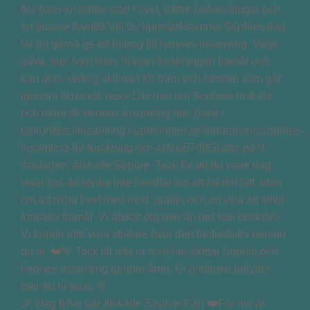
🎉 Idag fyller vår älskade Sophie 9 år! ❤️För nio år