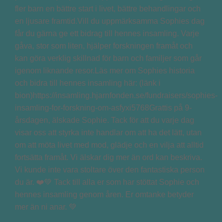
fler barn en bättre start i livet, bättre behandlingar och
en ljusare framtid.Vill du uppmärksamma Sophies dag
får du gärna ge ett bidrag till hennes insamling. Varje
gåva, stor som liten, hjälper forskningen framåt och
kan göra verklig skillnad för barn och familjer som går
igenom liknande resor.Läs mer om Sophies historia
och bidra till hennes insamling här: (länk i
bion)https://insamling.hjarnfonden.se/fundraisers/sophies-
insamling-for-forskning-om-asfyxi5768Grattis på 9-
årsdagen, älskade Sophie. Tack för att du varje dag
visar oss att styrka inte handlar om att ha det lätt, utan
om att möta livet med mod, glädje och en vilja att alltid
fortsätta framåt. Vi älskar dig mer än ord kan beskriva.
Vi kunde inte vara stoltare över den fantastiska person
du är. ❤️💚 Tack till alla er som har stöttat Sophie och
hennes insamling genom åren. Er omtanke betyder
mer än ni anar. 💚