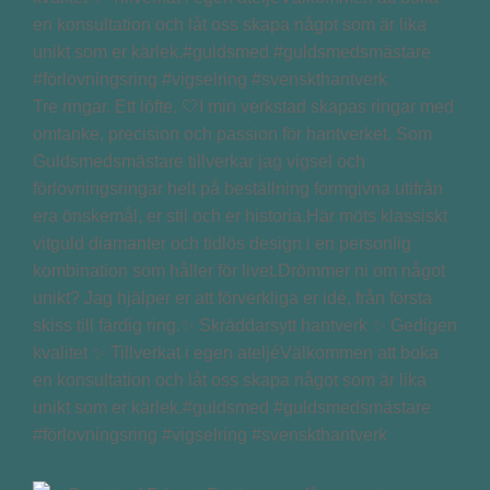
Tre ringar. Ett löfte. 🤍I min verkstad skapas ringar med
omtanke, precision och passion för hantverket. Som
Guldsmedsmästare tillverkar jag vigsel och
förlovningsringar helt på beställning formgivna utifrån
era önskemål, er stil och er historia.Här möts klassiskt
vitguld diamanter och tidlös design i en personlig
kombination som håller för livet.Drömmer ni om något
unikt? Jag hjälper er att förverkliga er idé, från första
skiss till färdig ring.✨ Skräddarsytt hantverk ✨ Gedigen
kvalitet ✨ Tillverkat i egen ateljéVälkommen att boka
en konsultation och låt oss skapa något som är lika
unikt som er kärlek.#guldsmed #guldsmedsmästare
#förlovningsring #vigselring #svenskthantverk