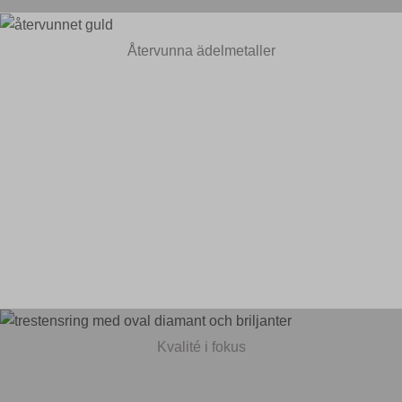
Återvunna ädelmetaller
Kvalité i fokus