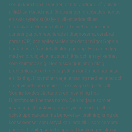
sedan kom hon till världen och förändrade våra liv för
alltid.I samband med förlossningen drabbades hon av
en svår syrebrist (asfyxi), vilket ledde till en
hjärnskada. Hennes tuffa start i livet har inneburit
utmaningar och resulterade i diagnoserna cerebral
pares (CP) och epilepsi.Men om det är något Sophie
har lärt oss så är det att aldrig ge upp. Hon är en tjej
med en otrolig vilja, ett stort hjärta och en nyfikenhet
som smittar av sig. Hon älskar djur, är en riktig
problemlösare och ger sig sällan förrän hon har hittat
en lösning. Hon möter varje utmaning med ett mod och
en envishet som inspirerar oss varje dag.Efter att
Sophie föddes startade vi en insamling hos
Hjärnfonden i hennes namn. Den började som en
insamling till forskning om asfyxi, men idag vill vi
också uppmärksamma behovet av forskning kring de
konsekvenser som asfyxi kan leda till – som cerebral
pares och epilepsi. Vi hoppas att forskningen ska ge