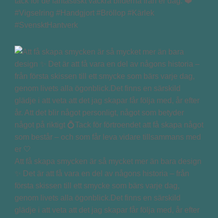
tack för de fantastiskt vackra bilderna från er dag. ❤️
#Vigselring #Handgjort #Bröllop #Kärlek
#SvensktHantverk
Att få skapa smycken är så mycket mer än bara design
✨ Det är att få vara en del av någons historia – från
första skissen till ett smycke som bärs varje dag,
genom livets alla ögonblick.Det finns en särskild
glädje i att veta att det jag skapar får följa med, år efter