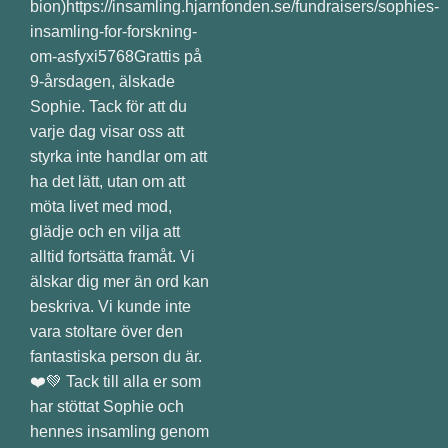
bion)https://insamling.hjarnfonden.se/fundraisers/sophies-
insamling-for-forskning-
om-asfyxi5768Grattis på
9-årsdagen, älskade
Sophie. Tack för att du
varje dag visar oss att
styrka inte handlar om att
ha det lätt, utan om att
möta livet med mod,
glädje och en vilja att
alltid fortsätta framåt. Vi
älskar dig mer än ord kan
beskriva. Vi kunde inte
vara stoltare över den
fantastiska person du är.
❤️💚 Tack till alla er som
har stöttat Sophie och
hennes insamling genom