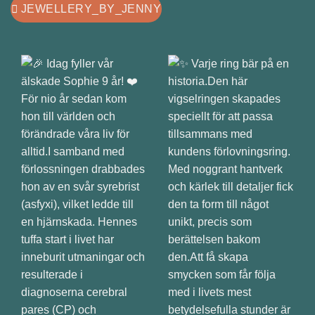
JEWELLERY_BY_JENNY