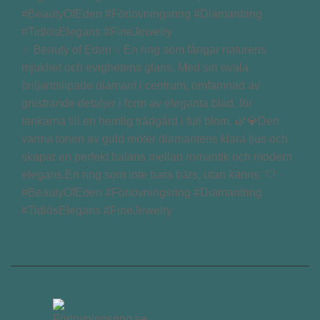
✨ Beauty of Eden ✨En ring som fångar naturens
mjukhet och evighetens glans. Med sin ovala
briljantslipade diamant i centrum, omfamnad av
gnistrande detaljer i form av eleganta blad, för
tankarna till en hemlig trädgård i full blom. 🌿💎Den
varma tonen av guld möter diamantens klara ljus och
skapar en perfekt balans mellan romantik och modern
elegans.En ring som inte bara bärs, utan känns. 🤍
#BeautyOfEden #Förlovningsring #Diamantring
#TidlösElegans #FineJewelry