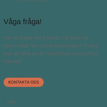
Våga fråga!
Har Ni frågor kring priser, vill boka ett
besök eller har andra funderingar? Tveka
inte att höra av Er! Guldsmed Jenny Fors
Gentele
KONTAKTA OSS
Info