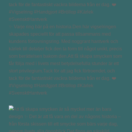
✨ Varje ring bär på en historia.Den här vigselringen
skapades speciellt för att passa tillsammans med
kundens förlovningsring. Med noggrant hantverk och
kärlek till detaljer fick den ta form till något unikt, precis
som berättelsen bakom den.Att få skapa smycken som
får följa med i livets mest betydelsefulla stunder är ett
stort privilegium.Tack för att jag fick förtroendet, och
tack för de fantastiskt vackra bilderna från er dag. ❤️
#Vigselring #Handgjort #Bröllop #Kärlek
#SvensktHantverk