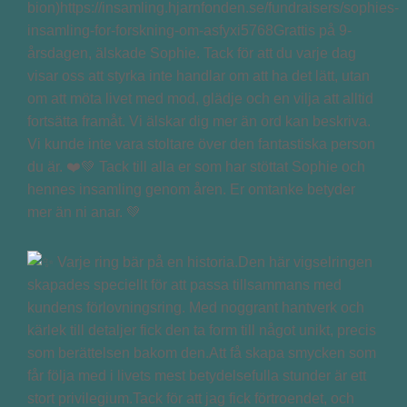
bion)https://insamling.hjarnfonden.se/fundraisers/sophies-
insamling-for-forskning-om-asfyxi5768Grattis på 9-
årsdagen, älskade Sophie. Tack för att du varje dag
visar oss att styrka inte handlar om att ha det lätt, utan
om att möta livet med mod, glädje och en vilja att alltid
fortsätta framåt. Vi älskar dig mer än ord kan beskriva.
Vi kunde inte vara stoltare över den fantastiska person
du är. ❤️💚 Tack till alla er som har stöttat Sophie och
hennes insamling genom åren. Er omtanke betyder
mer än ni anar. 💚