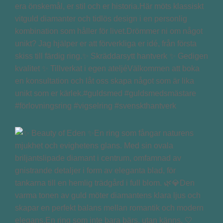
era önskemål, er stil och er historia.Här möts klassiskt
vitguld diamanter och tidlös design i en personlig
kombination som håller för livet.Drömmer ni om något
unikt? Jag hjälper er att förverkliga er idé, från första
skiss till färdig ring.✨ Skräddarsytt hantverk ✨ Gedigen
kvalitet ✨ Tillverkat i egen ateljéVälkommen att boka
en konsultation och låt oss skapa något som är lika
unikt som er kärlek.#guldsmed #guldsmedsmästare
#förlovningsring #vigselring #svenskthantverk