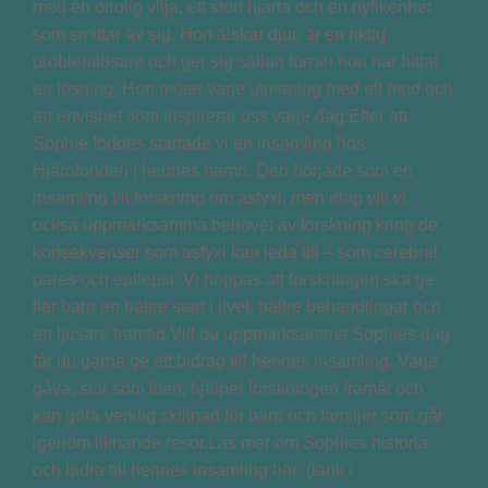
med en otrolig vilja, ett stort hjärta och en nyfikenhet
som smittar av sig. Hon älskar djur, är en riktig
problemlösare och ger sig sällan förrän hon har hittat
en lösning. Hon möter varje utmaning med ett mod och
en envishet som inspirerar oss varje dag.Efter att
Sophie föddes startade vi en insamling hos
Hjärnfonden i hennes namn. Den började som en
insamling till forskning om asfyxi, men idag vill vi
också uppmärksamma behovet av forskning kring de
konsekvenser som asfyxi kan leda till – som cerebral
pares och epilepsi. Vi hoppas att forskningen ska ge
fler barn en bättre start i livet, bättre behandlingar och
en ljusare framtid.Vill du uppmärksamma Sophies dag
får du gärna ge ett bidrag till hennes insamling. Varje
gåva, stor som liten, hjälper forskningen framåt och
kan göra verklig skillnad för barn och familjer som går
igenom liknande resor.Läs mer om Sophies historia
och bidra till hennes insamling här: (länk i