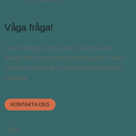
Våga fråga!
Har Ni frågor kring priser, vill boka ett
besök eller har andra funderingar? Tveka
inte att höra av Er! Guldsmed Jenny Fors
Gentele
KONTAKTA OSS
Info