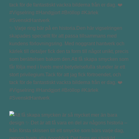
✨ Varje ring bär på en historia.Den här vigselringen
skapades speciellt för att passa tillsammans med
kundens förlovningsring. Med noggrant hantverk och
kärlek till detaljer fick den ta form till något unikt, precis
som berättelsen bakom den.Att få skapa smycken som
får följa med i livets mest betydelsefulla stunder är ett
stort privilegium.Tack för att jag fick förtroendet, och
tack för de fantastiskt vackra bilderna från er dag. ❤️
#Vigselring #Handgjort #Bröllop #Kärlek
#SvensktHantverk