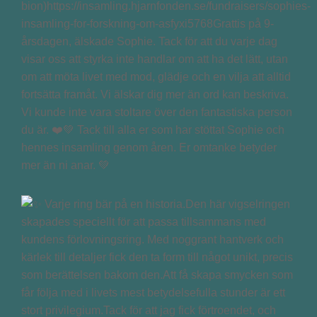
bion)https://insamling.hjarnfonden.se/fundraisers/sophies-
insamling-for-forskning-om-asfyxi5768Grattis på 9-
årsdagen, älskade Sophie. Tack för att du varje dag
visar oss att styrka inte handlar om att ha det lätt, utan
om att möta livet med mod, glädje och en vilja att alltid
fortsätta framåt. Vi älskar dig mer än ord kan beskriva.
Vi kunde inte vara stoltare över den fantastiska person
du är. ❤️💚 Tack till alla er som har stöttat Sophie och
hennes insamling genom åren. Er omtanke betyder
mer än ni anar. 💚