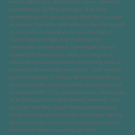
med en otrolig vilja, ett stort hjärta och en nyfikenhet
som smittar av sig. Hon älskar djur, är en riktig
problemlösare och ger sig sällan förrän hon har hittat
en lösning. Hon möter varje utmaning med ett mod och
en envishet som inspirerar oss varje dag.Efter att
Sophie föddes startade vi en insamling hos
Hjärnfonden i hennes namn. Den började som en
insamling till forskning om asfyxi, men idag vill vi
också uppmärksamma behovet av forskning kring de
konsekvenser som asfyxi kan leda till – som cerebral
pares och epilepsi. Vi hoppas att forskningen ska ge
fler barn en bättre start i livet, bättre behandlingar och
en ljusare framtid.Vill du uppmärksamma Sophies dag
får du gärna ge ett bidrag till hennes insamling. Varje
gåva, stor som liten, hjälper forskningen framåt och
kan göra verklig skillnad för barn och familjer som går
igenom liknande resor.Läs mer om Sophies historia
och bidra till hennes insamling här: (länk i