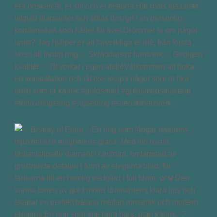
era önskemål, er stil och er historia.Här möts klassiskt
vitguld diamanter och tidlös design i en personlig
kombination som håller för livet.Drömmer ni om något
unikt? Jag hjälper er att förverkliga er idé, från första
skiss till färdig ring.✨ Skräddarsytt hantverk ✨ Gedigen
kvalitet ✨ Tillverkat i egen ateljéVälkommen att boka
en konsultation och låt oss skapa något som är lika
unikt som er kärlek.#guldsmed #guldsmedsmästare
#förlovningsring #vigselring #svenskthantverk