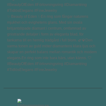
✨ Beauty of Eden ✨En ring som fångar naturens
mjukhet och evighetens glans. Med sin ovala
briljantslipade diamant i centrum, omfamnad av
gnistrande detaljer i form av eleganta blad, för
tankarna till en hemlig trädgård i full blom. 🌿💎Den
varma tonen av guld möter diamantens klara ljus och
skapar en perfekt balans mellan romantik och modern
elegans.En ring som inte bara bärs, utan känns. 🤍
#BeautyOfEden #Förlovningsring #Diamantring
#TidlösElegans #FineJewelry