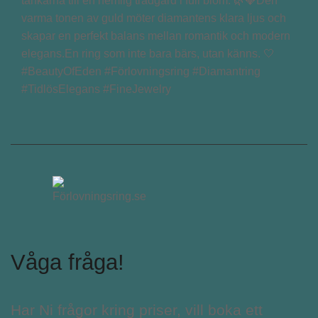
tankarna till en hemlig trädgård i full blom. 🌿💎Den
varma tonen av guld möter diamantens klara ljus och
skapar en perfekt balans mellan romantik och modern
elegans.En ring som inte bara bärs, utan känns. 🤍
#BeautyOfEden #Förlovningsring #Diamantring
#TidlösElegans #FineJewelry
Våga fråga!
Har Ni frågor kring priser, vill boka ett