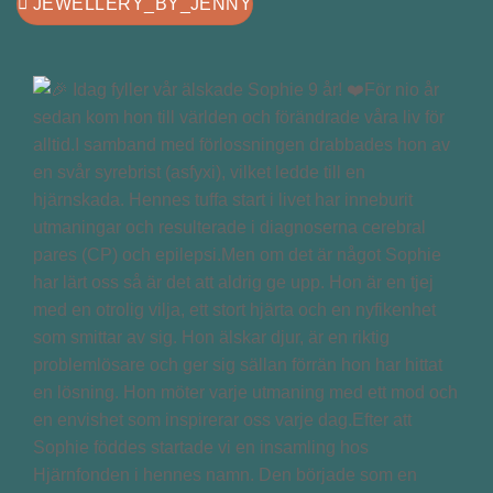
JEWELLERY_BY_JENNY