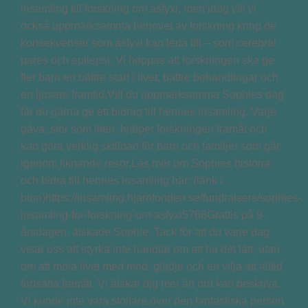
insamling till forskning om asfyxi, men idag vill vi
också uppmärksamma behovet av forskning kring de
konsekvenser som asfyxi kan leda till – som cerebral
pares och epilepsi. Vi hoppas att forskningen ska ge
fler barn en bättre start i livet, bättre behandlingar och
en ljusare framtid.Vill du uppmärksamma Sophies dag
får du gärna ge ett bidrag till hennes insamling. Varje
gåva, stor som liten, hjälper forskningen framåt och
kan göra verklig skillnad för barn och familjer som går
igenom liknande resor.Läs mer om Sophies historia
och bidra till hennes insamling här: (länk i
bion)https://insamling.hjarnfonden.se/fundraisers/sophies-
insamling-for-forskning-om-asfyxi5768Grattis på 9-
årsdagen, älskade Sophie. Tack för att du varje dag
visar oss att styrka inte handlar om att ha det lätt, utan
om att möta livet med mod, glädje och en vilja att alltid
fortsätta framåt. Vi älskar dig mer än ord kan beskriva.
Vi kunde inte vara stoltare över den fantastiska person