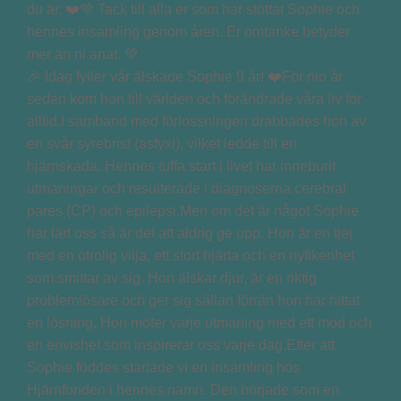
🎉 Idag fyller vår älskade Sophie 9 år! ❤️För nio år
sedan kom hon till världen och förändrade våra liv för
alltid.I samband med förlossningen drabbades hon av
en svår syrebrist (asfyxi), vilket ledde till en
hjärnskada. Hennes tuffa start i livet har inneburit
utmaningar och resulterade i diagnoserna cerebral
pares (CP) och epilepsi.Men om det är något Sophie
har lärt oss så är det att aldrig ge upp. Hon är en tjej
med en otrolig vilja, ett stort hjärta och en nyfikenhet
som smittar av sig. Hon älskar djur, är en riktig
problemlösare och ger sig sällan förrän hon har hittat
en lösning. Hon möter varje utmaning med ett mod och
en envishet som inspirerar oss varje dag.Efter att
Sophie föddes startade vi en insamling hos
Hjärnfonden i hennes namn. Den började som en