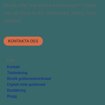
besök eller har andra funderingar? Tveka
inte att höra av Er! Guldsmed Jenny Fors
Gentele
KONTAKTA OSS
Info
Kontakt
Tidsbokning
Besök guldsmedsverkstad
Digitalt möte guldsmed
Beställning
Blogg