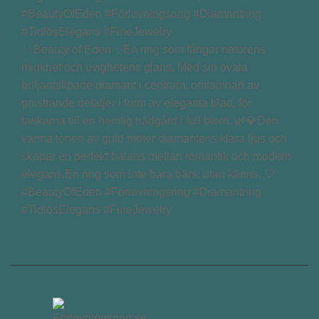
✨ Beauty of Eden ✨En ring som fångar naturens
mjukhet och evighetens glans. Med sin ovala
briljantslipade diamant i centrum, omfamnad av
gnistrande detaljer i form av eleganta blad, för
tankarna till en hemlig trädgård i full blom. 🌿💎Den
varma tonen av guld möter diamantens klara ljus och
skapar en perfekt balans mellan romantik och modern
elegans.En ring som inte bara bärs, utan känns. 🤍
#BeautyOfEden #Förlovningsring #Diamantring
#TidlösElegans #FineJewelry