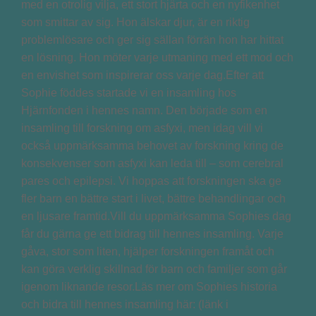
med en otrolig vilja, ett stort hjärta och en nyfikenhet
som smittar av sig. Hon älskar djur, är en riktig
problemlösare och ger sig sällan förrän hon har hittat
en lösning. Hon möter varje utmaning med ett mod och
en envishet som inspirerar oss varje dag.Efter att
Sophie föddes startade vi en insamling hos
Hjärnfonden i hennes namn. Den började som en
insamling till forskning om asfyxi, men idag vill vi
också uppmärksamma behovet av forskning kring de
konsekvenser som asfyxi kan leda till – som cerebral
pares och epilepsi. Vi hoppas att forskningen ska ge
fler barn en bättre start i livet, bättre behandlingar och
en ljusare framtid.Vill du uppmärksamma Sophies dag
får du gärna ge ett bidrag till hennes insamling. Varje
gåva, stor som liten, hjälper forskningen framåt och
kan göra verklig skillnad för barn och familjer som går
igenom liknande resor.Läs mer om Sophies historia
och bidra till hennes insamling här: (länk i