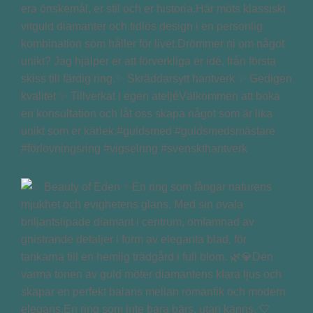
era önskemål, er stil och er historia.Här möts klassiskt
vitguld diamanter och tidlös design i en personlig
kombination som håller för livet.Drömmer ni om något
unikt? Jag hjälper er att förverkliga er idé, från första
skiss till färdig ring.✨ Skräddarsytt hantverk ✨ Gedigen
kvalitet ✨ Tillverkat i egen ateljéVälkommen att boka
en konsultation och låt oss skapa något som är lika
unikt som er kärlek.#guldsmed #guldsmedsmästare
#förlovningsring #vigselring #svenskthantverk