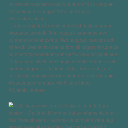
✨ Varje ring bär på en historia.Den här vigselringen
skapades speciellt för att passa tillsammans med
kundens förlovningsring. Med noggrant hantverk och
kärlek till detaljer fick den ta form till något unikt, precis
som berättelsen bakom den.Att få skapa smycken som
får följa med i livets mest betydelsefulla stunder är ett
stort privilegium.Tack för att jag fick förtroendet, och
tack för de fantastiskt vackra bilderna från er dag. ❤️
#Vigselring #Handgjort #Bröllop #Kärlek
#SvensktHantverk