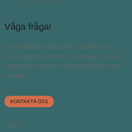
Våga fråga!
Har Ni frågor kring priser, vill boka ett
besök eller har andra funderingar? Tveka
inte att höra av Er! Guldsmed Jenny Fors
Gentele
KONTAKTA OSS
Info