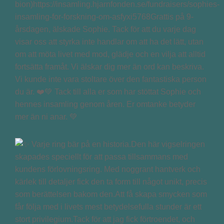
bion)https://insamling.hjarnfonden.se/fundraisers/sophies-
insamling-for-forskning-om-asfyxi5768Grattis på 9-
årsdagen, älskade Sophie. Tack för att du varje dag
visar oss att styrka inte handlar om att ha det lätt, utan
om att möta livet med mod, glädje och en vilja att alltid
fortsätta framåt. Vi älskar dig mer än ord kan beskriva.
Vi kunde inte vara stoltare över den fantastiska person
du är. ❤️💚 Tack till alla er som har stöttat Sophie och
hennes insamling genom åren. Er omtanke betyder
mer än ni anar. 💚