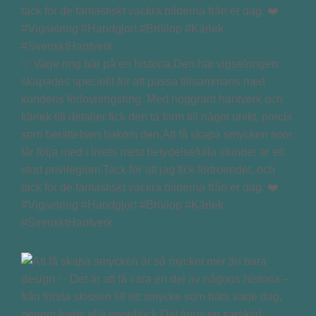
✨ Varje ring bär på en historia.Den här vigselringen
skapades speciellt för att passa tillsammans med
kundens förlovningsring. Med noggrant hantverk och
kärlek till detaljer fick den ta form till något unikt, precis
som berättelsen bakom den.Att få skapa smycken som
får följa med i livets mest betydelsefulla stunder är ett
stort privilegium.Tack för att jag fick förtroendet, och
tack för de fantastiskt vackra bilderna från er dag. ❤️
#Vigselring #Handgjort #Bröllop #Kärlek
#SvensktHantverk