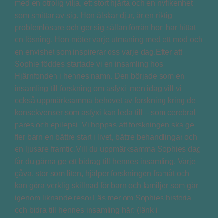
med en otrolig vilja, ett stort hjärta och en nyfikenhet
som smittar av sig. Hon älskar djur, är en riktig
problemlösare och ger sig sällan förrän hon har hittat
en lösning. Hon möter varje utmaning med ett mod och
en envishet som inspirerar oss varje dag.Efter att
Sophie föddes startade vi en insamling hos
Hjärnfonden i hennes namn. Den började som en
insamling till forskning om asfyxi, men idag vill vi
också uppmärksamma behovet av forskning kring de
konsekvenser som asfyxi kan leda till – som cerebral
pares och epilepsi. Vi hoppas att forskningen ska ge
fler barn en bättre start i livet, bättre behandlingar och
en ljusare framtid.Vill du uppmärksamma Sophies dag
får du gärna ge ett bidrag till hennes insamling. Varje
gåva, stor som liten, hjälper forskningen framåt och
kan göra verklig skillnad för barn och familjer som går
igenom liknande resor.Läs mer om Sophies historia
och bidra till hennes insamling här: (länk i