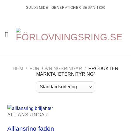
Skip
GULDSMIDE I GENERATIONER SEDAN 1806
to
content
HEM
/
FÖRLOVNINGSRINGAR
/
PRODUKTER
MÄRKTA ”ETERNITYRING”
ALLIANSRINGAR
Alliansring faden