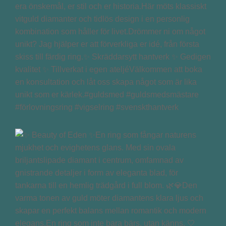
era önskemål, er stil och er historia.Här möts klassiskt
vitguld diamanter och tidlös design i en personlig
kombination som håller för livet.Drömmer ni om något
unikt? Jag hjälper er att förverkliga er idé, från första
skiss till färdig ring.✨ Skräddarsytt hantverk ✨ Gedigen
kvalitet ✨ Tillverkat i egen ateljéVälkommen att boka
en konsultation och låt oss skapa något som är lika
unikt som er kärlek.#guldsmed #guldsmedsmästare
#förlovningsring #vigselring #svenskthantverk