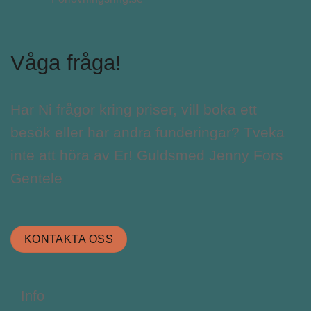
Våga fråga!
Har Ni frågor kring priser, vill boka ett
besök eller har andra funderingar? Tveka
inte att höra av Er! Guldsmed Jenny Fors
Gentele
KONTAKTA OSS
Info