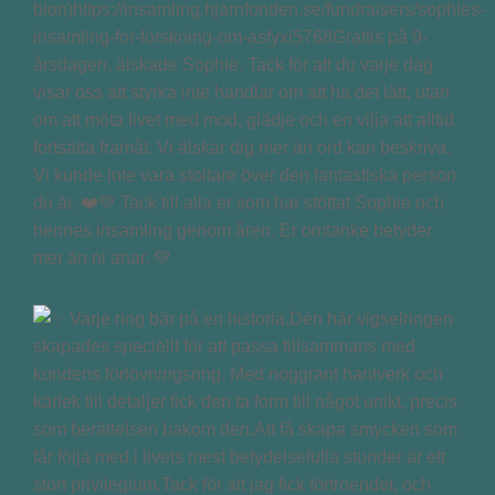
bion)https://insamling.hjarnfonden.se/fundraisers/sophies-
insamling-for-forskning-om-asfyxi5768Grattis på 9-
årsdagen, älskade Sophie. Tack för att du varje dag
visar oss att styrka inte handlar om att ha det lätt, utan
om att möta livet med mod, glädje och en vilja att alltid
fortsätta framåt. Vi älskar dig mer än ord kan beskriva.
Vi kunde inte vara stoltare över den fantastiska person
du är. ❤️💚 Tack till alla er som har stöttat Sophie och
hennes insamling genom åren. Er omtanke betyder
mer än ni anar. 💚