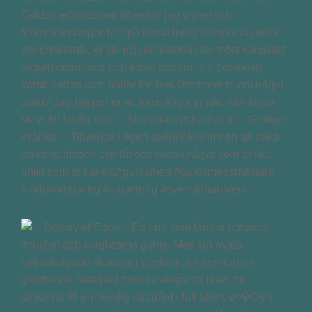
Guldsmedsmästare tillverkar jag vigsel och
förlovningsringar helt på beställning formgivna utifrån
era önskemål, er stil och er historia.Här möts klassiskt
vitguld diamanter och tidlös design i en personlig
kombination som håller för livet.Drömmer ni om något
unikt? Jag hjälper er att förverkliga er idé, från första
skiss till färdig ring.✨ Skräddarsytt hantverk ✨ Gedigen
kvalitet ✨ Tillverkat i egen ateljéVälkommen att boka
en konsultation och låt oss skapa något som är lika
unikt som er kärlek.#guldsmed #guldsmedsmästare
#förlovningsring #vigselring #svenskthantverk