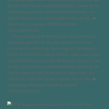
✨ Varje ring bär på en historia.Den här vigselringen
skapades speciellt för att passa tillsammans med
kundens förlovningsring. Med noggrant hantverk och
kärlek till detaljer fick den ta form till något unikt, precis
som berättelsen bakom den.Att få skapa smycken som
får följa med i livets mest betydelsefulla stunder är ett
stort privilegium.Tack för att jag fick förtroendet, och
tack för de fantastiskt vackra bilderna från er dag. ❤️
#Vigselring #Handgjort #Bröllop #Kärlek
#SvensktHantverk