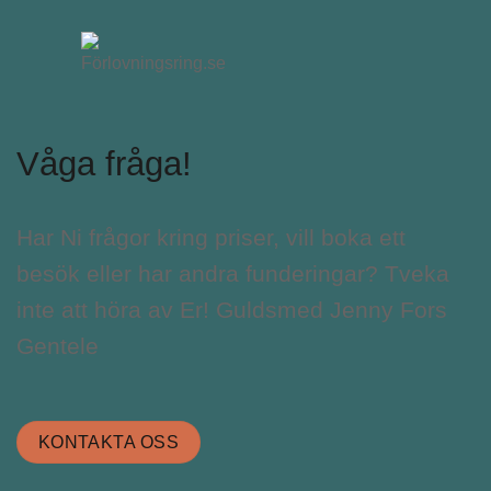
Våga fråga!
Har Ni frågor kring priser, vill boka ett
besök eller har andra funderingar? Tveka
inte att höra av Er! Guldsmed Jenny Fors
Gentele
KONTAKTA OSS