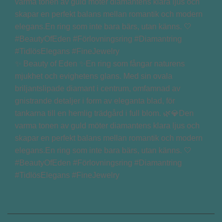
✨ Beauty of Eden ✨En ring som fångar naturens
mjukhet och evighetens glans. Med sin ovala
briljantslipade diamant i centrum, omfamnad av
gnistrande detaljer i form av eleganta blad, för
tankarna till en hemlig trädgård i full blom. 🌿💎Den
varma tonen av guld möter diamantens klara ljus och
skapar en perfekt balans mellan romantik och modern
elegans.En ring som inte bara bärs, utan känns. 🤍
#BeautyOfEden #Förlovningsring #Diamantring
#TidlösElegans #FineJewelry