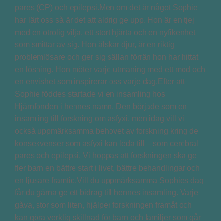
pares (CP) och epilepsi.Men om det är något Sophie
har lärt oss så är det att aldrig ge upp. Hon är en tjej
med en otrolig vilja, ett stort hjärta och en nyfikenhet
som smittar av sig. Hon älskar djur, är en riktig
problemlösare och ger sig sällan förrän hon har hittat
en lösning. Hon möter varje utmaning med ett mod och
en envishet som inspirerar oss varje dag.Efter att
Sophie föddes startade vi en insamling hos
Hjärnfonden i hennes namn. Den började som en
insamling till forskning om asfyxi, men idag vill vi
också uppmärksamma behovet av forskning kring de
konsekvenser som asfyxi kan leda till – som cerebral
pares och epilepsi. Vi hoppas att forskningen ska ge
fler barn en bättre start i livet, bättre behandlingar och
en ljusare framtid.Vill du uppmärksamma Sophies dag
får du gärna ge ett bidrag till hennes insamling. Varje
gåva, stor som liten, hjälper forskningen framåt och
kan göra verklig skillnad för barn och familjer som går