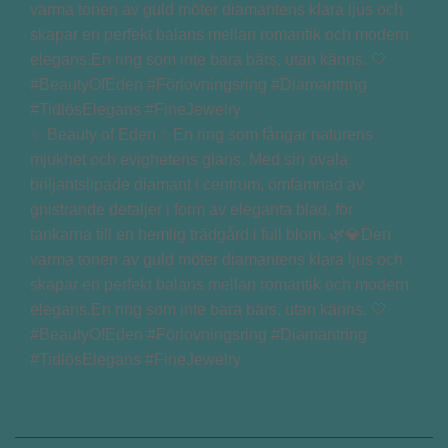
✨ Beauty of Eden ✨En ring som fångar naturens
mjukhet och evighetens glans. Med sin ovala
briljantslipade diamant i centrum, omfamnad av
gnistrande detaljer i form av eleganta blad, för
tankarna till en hemlig trädgård i full blom. 🌿💎Den
varma tonen av guld möter diamantens klara ljus och
skapar en perfekt balans mellan romantik och modern
elegans.En ring som inte bara bärs, utan känns. 🤍
#BeautyOfEden #Förlovningsring #Diamantring
#TidlösElegans #FineJewelry