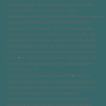
🎉 Idag fyller vår älskade Sophie 9 år! ❤️För nio år
sedan kom hon till världen och förändrade våra liv för
alltid.I samband med förlossningen drabbades hon av
en svår syrebrist (asfyxi), vilket ledde till en
hjärnskada. Hennes tuffa start i livet har inneburit
utmaningar och resulterade i diagnoserna cerebral