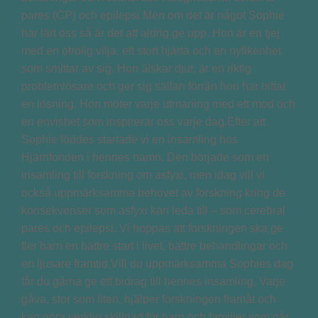
pares (CP) och epilepsi.Men om det är något Sophie
har lärt oss så är det att aldrig ge upp. Hon är en tjej
med en otrolig vilja, ett stort hjärta och en nyfikenhet
som smittar av sig. Hon älskar djur, är en riktig
problemlösare och ger sig sällan förrän hon har hittat
en lösning. Hon möter varje utmaning med ett mod och
en envishet som inspirerar oss varje dag.Efter att
Sophie föddes startade vi en insamling hos
Hjärnfonden i hennes namn. Den började som en
insamling till forskning om asfyxi, men idag vill vi
också uppmärksamma behovet av forskning kring de
konsekvenser som asfyxi kan leda till – som cerebral
pares och epilepsi. Vi hoppas att forskningen ska ge
fler barn en bättre start i livet, bättre behandlingar och
en ljusare framtid.Vill du uppmärksamma Sophies dag
får du gärna ge ett bidrag till hennes insamling. Varje
gåva, stor som liten, hjälper forskningen framåt och
kan göra verklig skillnad för barn och familjer som går