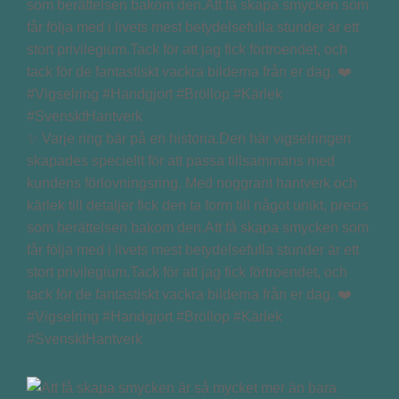
✨ Varje ring bär på en historia.Den här vigselringen
skapades speciellt för att passa tillsammans med
kundens förlovningsring. Med noggrant hantverk och
kärlek till detaljer fick den ta form till något unikt, precis
som berättelsen bakom den.Att få skapa smycken som
får följa med i livets mest betydelsefulla stunder är ett
stort privilegium.Tack för att jag fick förtroendet, och
tack för de fantastiskt vackra bilderna från er dag. ❤️
#Vigselring #Handgjort #Bröllop #Kärlek
#SvensktHantverk