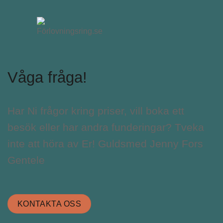
Våga fråga!
Har Ni frågor kring priser, vill boka ett
besök eller har andra funderingar? Tveka
inte att höra av Er! Guldsmed Jenny Fors
Gentele
KONTAKTA OSS