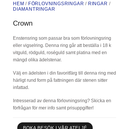
HEM
/
FÖRLOVNINGSRINGAR
/
RINGAR
/
DIAMANTRINGAR
Crown
Enstensring som passar bra som förlovningsring
eller vigselring. Denna ring går att beställa i 18 k
vitguld, rödguld, roséguld samt platina med en
mängd olika ädelstenar.
Välj en ädelsten i din favoritfärg till denna ring med
härligt rund form på fattningen där stenen sitter
infattad.
Intresserad av denna förlovningsring? Skicka en
förfrågan för mer info samt prisuppgifter!
BOKA BESÖK I VÅR ATELJÉ