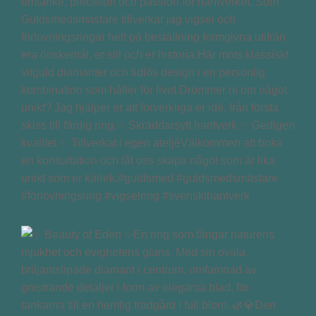
omtanke, precision och passion för hantverket. Som
Guldsmedsmästare tillverkar jag vigsel och
förlovningsringar helt på beställning formgivna utifrån
era önskemål, er stil och er historia.Här möts klassiskt
vitguld diamanter och tidlös design i en personlig
kombination som håller för livet.Drömmer ni om något
unikt? Jag hjälper er att förverkliga er idé, från första
skiss till färdig ring.✨ Skräddarsytt hantverk ✨ Gedigen
kvalitet ✨ Tillverkat i egen ateljéVälkommen att boka
en konsultation och låt oss skapa något som är lika
unikt som er kärlek.#guldsmed #guldsmedsmästare
#förlovningsring #vigselring #svenskthantverk